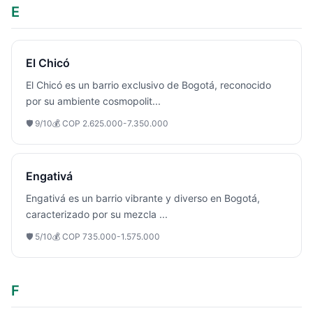
E
El Chicó
El Chicó es un barrio exclusivo de Bogotá, reconocido
por su ambiente cosmopolit
...
🛡️
9
/10
💰
COP 2.625.000-7.350.000
Engativá
Engativá es un barrio vibrante y diverso en Bogotá,
caracterizado por su mezcla
...
🛡️
5
/10
💰
COP 735.000-1.575.000
F