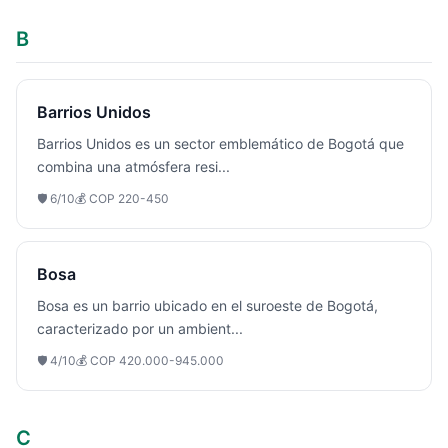
B
Barrios Unidos
Barrios Unidos es un sector emblemático de Bogotá que
combina una atmósfera resi
...
🛡️
6
/10
💰
COP 220-450
Bosa
Bosa es un barrio ubicado en el suroeste de Bogotá,
caracterizado por un ambient
...
🛡️
4
/10
💰
COP 420.000-945.000
C