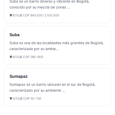
Suba es un barrio diverso y vibrante en Bogotá,
conocido por su mezcla de zonas
...
🛡️
6
/10
💰
COP 945.000-2.100.000
Suba
Suba es una de las localidades más grandes de Bogotá,
caracterizada por su ambie
...
🛡️
6
/10
💰
COP 280-600
Sumapaz
Sumapaz es un barrio ubicado en el sur de Bogotá,
caracterizado por su ambiente
...
🛡️
4
/10
💰
COP 50-150