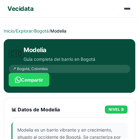
Vecidata
Inicio
/
Explorar
/
Bogotá
/
Modelia
Modelia
🇨🇴
Guía completa del barrio en
Bogotá
📍
Bogotá
,
Colombia
Compartir
📊 Datos de
Modelia
NIVEL
B
Modelia es un barrio vibrante y en crecimiento,
situado al occidente de Bogotá. Se caracteriza por