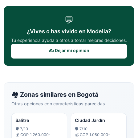
💬
¿Vives o has vivido en
Modelia
?
Tu experiencia ayuda a otros a tomar mejores decisiones.
✍️ Dejar mi opinión
🏘️ Zonas similares en
Bogotá
Otras opciones con características parecidas
Salitre
Ciudad Jardín
🛡️
7
/10
🛡️
7
/10
💰
COP 1.260.000-
💰
COP 1.050.000-