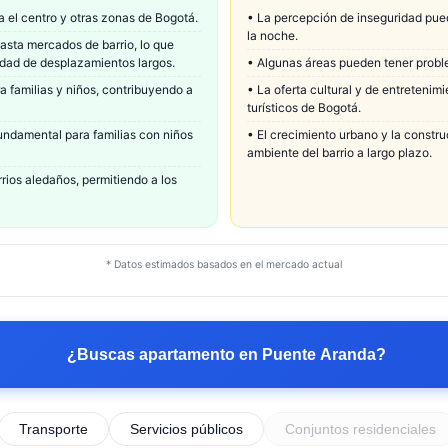
ia el centro y otras zonas de Bogotá.
•
La percepción de inseguridad pue
la noche.
asta mercados de barrio, lo que
sidad de desplazamientos largos.
•
Algunas áreas pueden tener problem
 familias y niños, contribuyendo a
•
La oferta cultural y de entretenim
turísticos de Bogotá.
fundamental para familias con niños
•
El crecimiento urbano y la constru
ambiente del barrio a largo plazo.
ios aledaños, permitiendo a los
* Datos estimados basados en el mercado actual
¿Buscas apartamento en
Puente Aranda
?
Transporte
Servicios públicos
Conjuntos residenciales