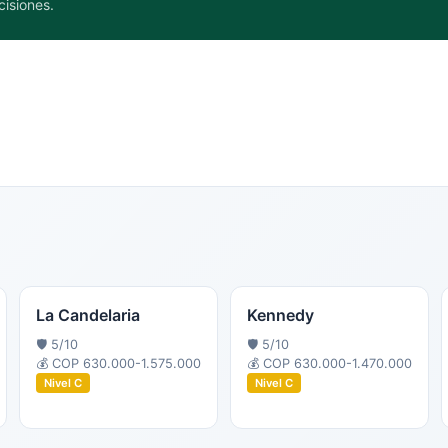
cisiones.
La Candelaria
Kennedy
🛡️
5
/10
🛡️
5
/10
💰
COP 630.000-1.575.000
💰
COP 630.000-1.470.000
Nivel
C
Nivel
C