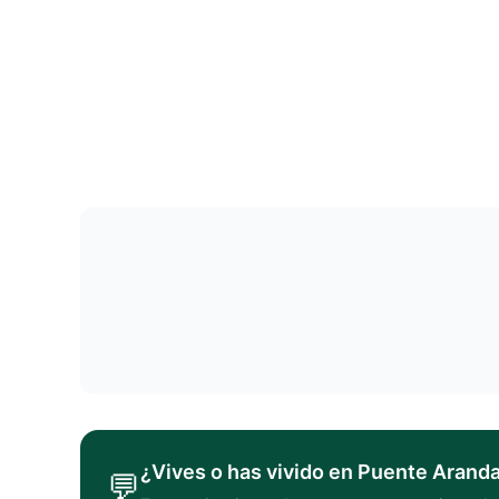
¿Vives o has vivido en
Puente Arand
💬