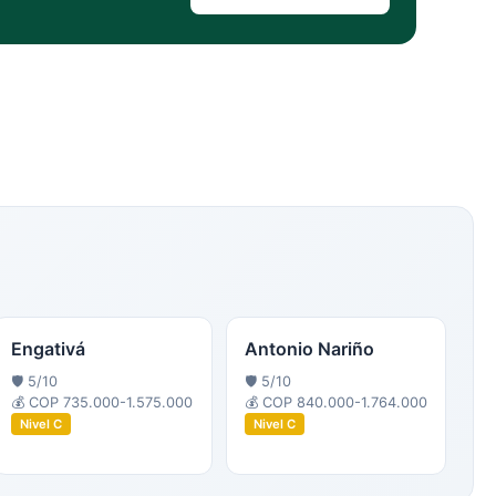
Engativá
Antonio Nariño
🛡️
5
/10
🛡️
5
/10
💰
COP 735.000-1.575.000
💰
COP 840.000-1.764.000
Nivel
C
Nivel
C