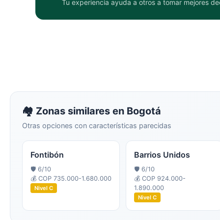
Tu experiencia ayuda a otros a tomar mejores de
🏘️ Zonas similares en
Bogotá
Otras opciones con características parecidas
Fontibón
Barrios Unidos
🛡️
6
/10
🛡️
6
/10
💰
COP 735.000-1.680.000
💰
COP 924.000-
1.890.000
Nivel
C
Nivel
C