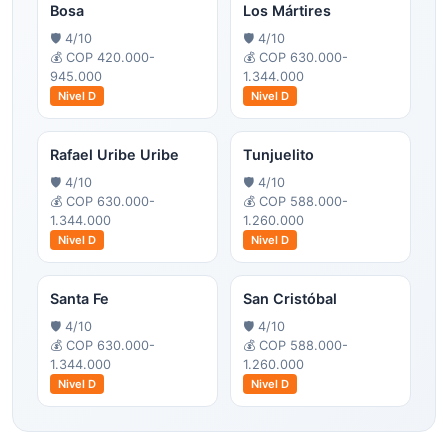
Bosa
Los Mártires
🛡️
4
/10
🛡️
4
/10
💰
COP 420.000-
💰
COP 630.000-
945.000
1.344.000
Nivel
D
Nivel
D
Rafael Uribe Uribe
Tunjuelito
🛡️
4
/10
🛡️
4
/10
💰
COP 630.000-
💰
COP 588.000-
1.344.000
1.260.000
Nivel
D
Nivel
D
Santa Fe
San Cristóbal
🛡️
4
/10
🛡️
4
/10
💰
COP 630.000-
💰
COP 588.000-
1.344.000
1.260.000
Nivel
D
Nivel
D