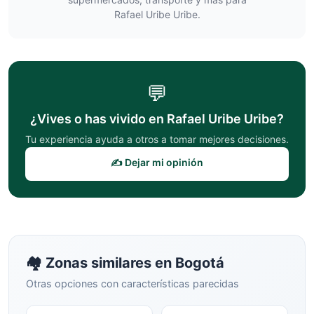
Rafael Uribe Uribe
.
💬
¿Vives o has vivido en
Rafael Uribe Uribe
?
Tu experiencia ayuda a otros a tomar mejores decisiones.
✍️ Dejar mi opinión
🏘️ Zonas similares en
Bogotá
Otras opciones con características parecidas