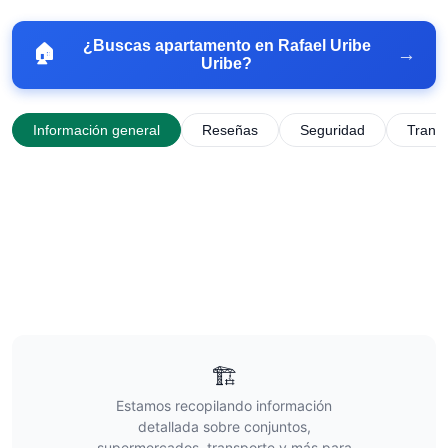
¿Buscas apartamento en
Rafael Uribe
🏠
→
Uribe
?
Información general
Reseñas
Seguridad
Trans
🏗️
Estamos recopilando información
detallada sobre conjuntos,
supermercados, transporte y más para