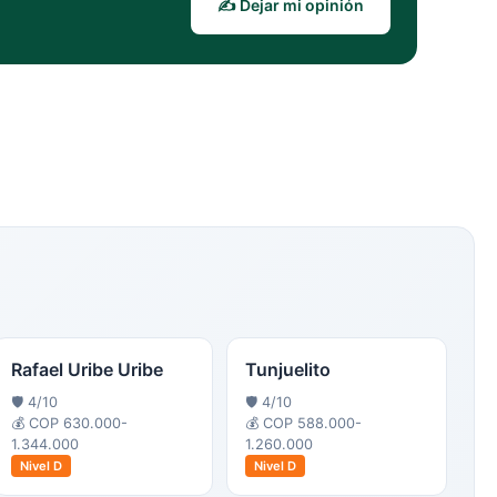
✍️ Dejar mi opinión
Rafael Uribe Uribe
Tunjuelito
🛡️
4
/10
🛡️
4
/10
💰
COP 630.000-
💰
COP 588.000-
1.344.000
1.260.000
Nivel
D
Nivel
D