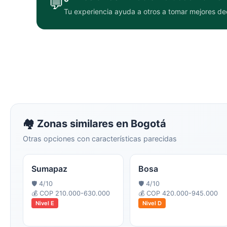
💬
Tu experiencia ayuda a otros a tomar mejores de
🏘️ Zonas similares en
Bogotá
Otras opciones con características parecidas
Sumapaz
Bosa
🛡️
4
/10
🛡️
4
/10
💰
COP 210.000-630.000
💰
COP 420.000-945.000
Nivel
E
Nivel
D