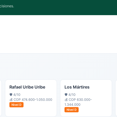
cisiones.
Rafael Uribe Uribe
Los Mártires
🛡️
4
/10
🛡️
4
/10
💰
COP 474.600-1.050.000
💰
COP 630.000-
1.344.000
Nivel
D
Nivel
D