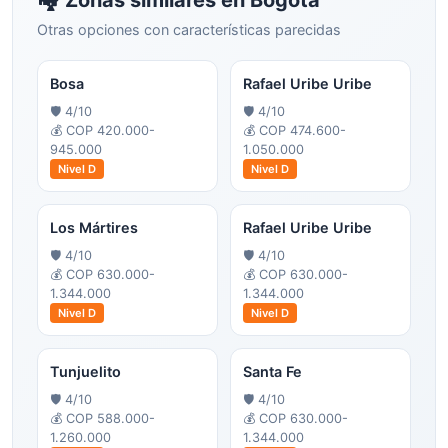
🏘️ Zonas similares en
Bogotá
Otras opciones con características parecidas
Bosa
Rafael Uribe Uribe
🛡️
4
/10
🛡️
4
/10
💰
COP 420.000-
💰
COP 474.600-
945.000
1.050.000
Nivel
D
Nivel
D
Los Mártires
Rafael Uribe Uribe
🛡️
4
/10
🛡️
4
/10
💰
COP 630.000-
💰
COP 630.000-
1.344.000
1.344.000
Nivel
D
Nivel
D
Tunjuelito
Santa Fe
🛡️
4
/10
🛡️
4
/10
💰
COP 588.000-
💰
COP 630.000-
1.260.000
1.344.000