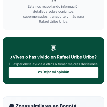
Estamos recopilando información
detallada sobre conjuntos,
supermercados, transporte y más para
Rafael Uribe Uribe
.
💬
¿Vives o has vivido en
Rafael Uribe Uribe
?
Tu experiencia ayuda a otros a tomar mejores decisiones.
✍️ Dejar mi opinión
🏘️ Zonas similares en
Bogotá