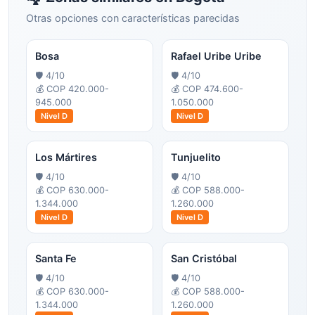
Otras opciones con características parecidas
Bosa
Rafael Uribe Uribe
🛡️
4
/10
🛡️
4
/10
💰
COP 420.000-
💰
COP 474.600-
945.000
1.050.000
Nivel
D
Nivel
D
Los Mártires
Tunjuelito
🛡️
4
/10
🛡️
4
/10
💰
COP 630.000-
💰
COP 588.000-
1.344.000
1.260.000
Nivel
D
Nivel
D
Santa Fe
San Cristóbal
🛡️
4
/10
🛡️
4
/10
💰
COP 630.000-
💰
COP 588.000-
1.344.000
1.260.000