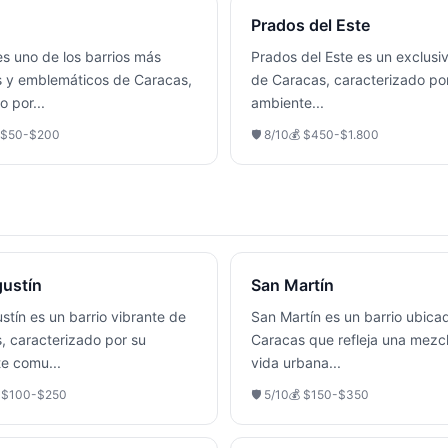
Prados del Este
es uno de los barrios más
Prados del Este es un exclusiv
 y emblemáticos de Caracas,
de Caracas, caracterizado po
o por
...
ambiente
...
$50-$200
🛡️
8
/10
💰
$450-$1.800
ustín
San Martín
stín es un barrio vibrante de
San Martín es un barrio ubica
, caracterizado por su
Caracas que refleja una mezc
te comu
...
vida urbana
...

$100-$250
🛡️
5
/10
💰
$150-$350