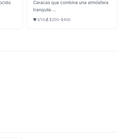
ocido
Caracas que combina una atmósfera
tranquila
...
🛡️
5
/10
💰
$200-$450