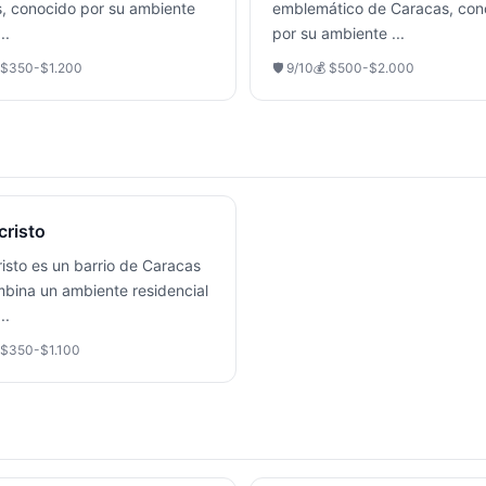
, conocido por su ambiente
emblemático de Caracas, con
...
por su ambiente
...
$350-$1.200
🛡️
9
/10
💰
$500-$2.000
risto
isto es un barrio de Caracas
bina un ambiente residencial
...
$350-$1.100