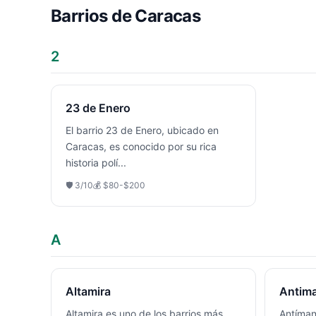
Barrios de
Caracas
2
23 de Enero
El barrio 23 de Enero, ubicado en
Caracas, es conocido por su rica
historia polí
...
🛡️
3
/10
💰
$80-$200
A
Altamira
Antim
Altamira es uno de los barrios más
Antíman