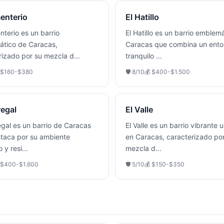
enterio
El Hatillo
nterio es un barrio
El Hatillo es un barrio emblem
tico de Caracas,
Caracas que combina un ento
rizado por su mezcla d
...
tranquilo
...
$160-$380
🛡️
8
/10
💰
$400-$1.500
regal
El Valle
egal es un barrio de Caracas
El Valle es un barrio vibrante 
taca por su ambiente
en Caracas, caracterizado po
o y resi
...
mezcla d
...
$400-$1.600
🛡️
5
/10
💰
$150-$350