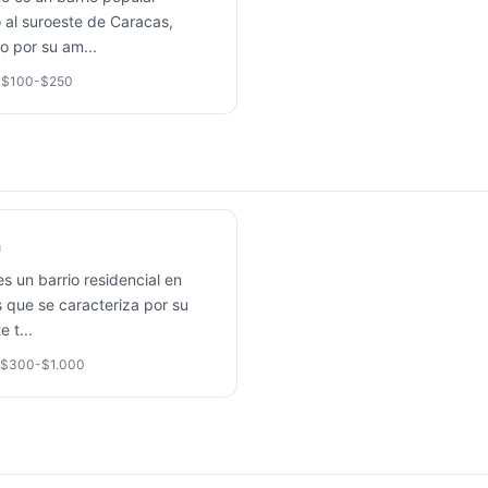
 al suroeste de Caracas,
o por su am
...

$100-$250
a
es un barrio residencial en
 que se caracteriza por su
e t
...
$300-$1.000