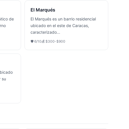
El Marqués
ático de
El Marqués es un barrio residencial
rno
ubicado en el este de Caracas,
caracterizado
...
🛡️
6
/10
💰
$300-$900
ubicado
r su