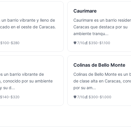
Caurimare
 un barrio vibrante y lleno de
Caurimare es un barrio reside
icado en el oeste de Caracas.
Caracas que destaca por su
ambiente tranqu
...

$100-$280
🛡️
7
/10
💰
$350-$1.100
Colinas de Bello Monte
s un barrio vibrante de
Colinas de Bello Monte es un b
, conocido por su ambiente
de clase alta en Caracas, con
 y su d
...
por su am
...
$140-$320
🛡️
7
/10
💰
$300-$1.000