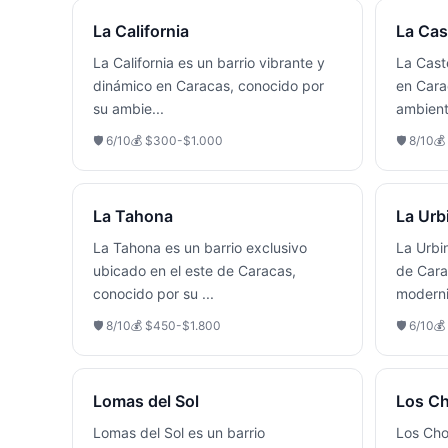
La California
La Cas
La California es un barrio vibrante y
La Caste
dinámico en Caracas, conocido por
en Cara
su ambie
...
ambient
🛡️
6
/10
💰
$300-$1.000
🛡️
8
/10
💰
La Tahona
La Urb
La Tahona es un barrio exclusivo
La Urbi
ubicado en el este de Caracas,
de Cara
conocido por su
...
moderni
🛡️
8
/10
💰
$450-$1.800
🛡️
6
/10
💰
Lomas del Sol
Los Ch
Lomas del Sol es un barrio
Los Cho