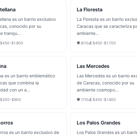
tellana
La Floresta
llana es un barrio exclusivo
La Floresta es un barrio exclu
cas, conocido por su
Caracas que se caracteriza p
e tranqu
...
ambiente
...
$450-$1.800
🛡️
8
/10
💰
$450-$1.700
ina
Las Mercedes
na es un barrio emblemático
Las Mercedes es un barrio ex
cas que combina la
de Caracas, conocido por su
dad con un a
...
ambiente cosmopo
...
$300-$900
🛡️
7
/10
💰
$450-$1.800
orros
Los Palos Grandes
rros es un barrio exclusivo de
Los Palos Grandes es un barri