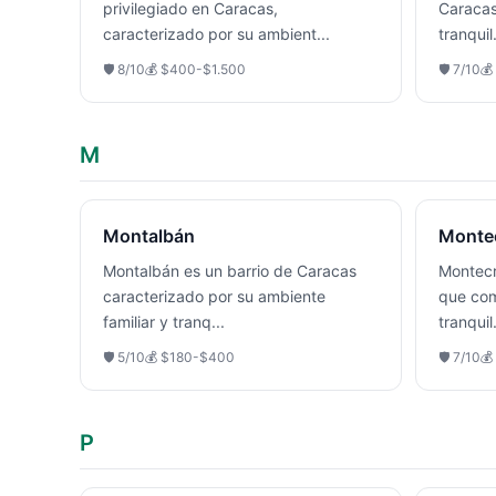
privilegiado en Caracas,
Caracas
caracterizado por su ambient
...
tranquil
🛡️
8
/10
💰
$400-$1.500
🛡️
7
/10
💰
M
Montalbán
Montec
Montalbán es un barrio de Caracas
Montecr
caracterizado por su ambiente
que com
familiar y tranq
...
tranquil
🛡️
5
/10
💰
$180-$400
🛡️
7
/10
💰
P