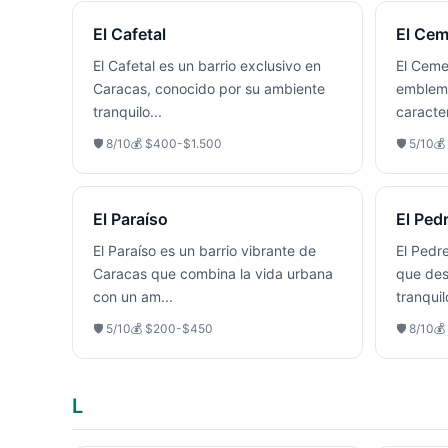
El Cafetal
El Cem
El Cafetal es un barrio exclusivo en
El Ceme
Caracas, conocido por su ambiente
emblemá
tranquilo
...
caracte
🛡️
8
/10
💰
$400-$1.500
🛡️
5
/10
💰
El Paraíso
El Ped
El Paraíso es un barrio vibrante de
El Pedr
Caracas que combina la vida urbana
que des
con un am
...
tranquil
🛡️
5
/10
💰
$200-$450
🛡️
8
/10
💰
L