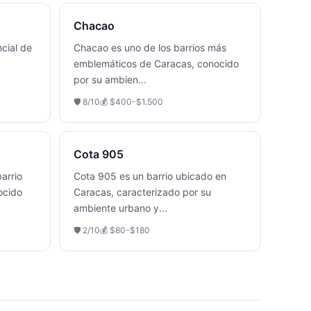
Chacao
ncial de
Chacao es uno de los barrios más
emblemáticos de Caracas, conocido
por su ambien
...
🛡️
8
/10
💰
$400-$1.500
Cota 905
arrio
Cota 905 es un barrio ubicado en
ocido
Caracas, caracterizado por su
ambiente urbano y
...
🛡️
2
/10
💰
$80-$180