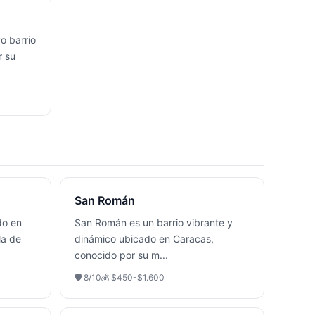
o barrio
r su
San Román
do en
San Román es un barrio vibrante y
la de
dinámico ubicado en Caracas,
conocido por su m
...
🛡️
8
/10
💰
$450-$1.600