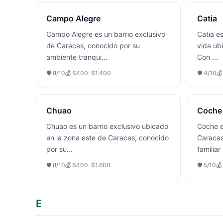
Campo Alegre
Catia
Campo Alegre es un barrio exclusivo
Catia es
de Caracas, conocido por su
vida ub
ambiente tranqui
...
Con
...
🛡️
8
/10
💰
$400-$1.400
🛡️
4
/10

Chuao
Coche
Chuao es un barrio exclusivo ubicado
Coche e
en la zona este de Caracas, conocido
Caracas
por su
...
familiar
🛡️
8
/10
💰
$400-$1.600
🛡️
5
/10
💰
E