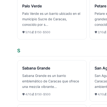
Palo Verde
Petare
Palo Verde es un barrio ubicado en el
Petare 
municipio Sucre de Caracas,
grandes
conocido por s
...
conocid
🛡️
5
/10
💰
$150-$500
🛡️
2
/10
💰
S
Sabana Grande
San Ag
Sabana Grande es un barrio
San Agu
emblemático de Caracas que ofrece
Caracas
una mezcla vibrante
...
ambien
🛡️
4
/10
💰
$150-$500
🛡️
4
/10
