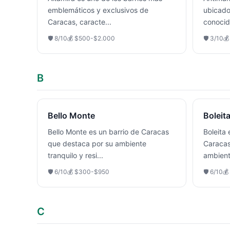
emblemáticos y exclusivos de
ubicado
Caracas, caracte
...
conocid
🛡️
8
/10
💰
$500-$2.000
🛡️
3
/10

B
Bello Monte
Boleit
Bello Monte es un barrio de Caracas
Boleita 
que destaca por su ambiente
Caracas
tranquilo y resi
...
ambient
🛡️
6
/10
💰
$300-$950
🛡️
6
/10
💰
C