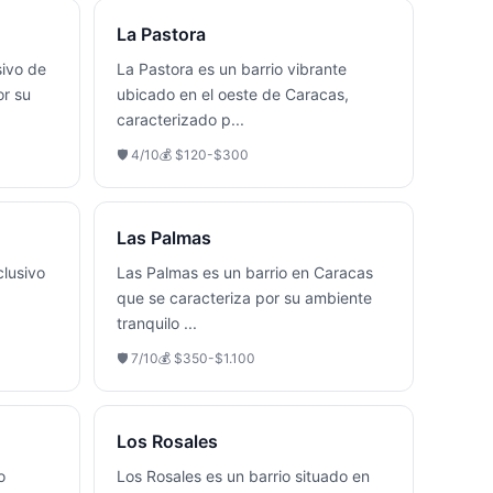
La Pastora
sivo de
La Pastora es un barrio vibrante
or su
ubicado en el oeste de Caracas,
caracterizado p
...
🛡️
4
/10
💰
$120-$300
Las Palmas
clusivo
Las Palmas es un barrio en Caracas
que se caracteriza por su ambiente
tranquilo
...
🛡️
7
/10
💰
$350-$1.100
Los Rosales
o
Los Rosales es un barrio situado en