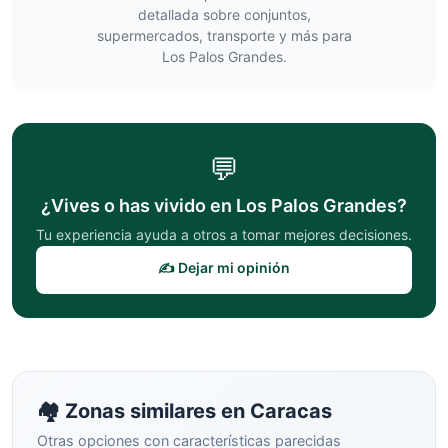
detallada sobre conjuntos,
supermercados, transporte y más para
Los Palos Grandes
.
💬
¿Vives o has vivido en
Los Palos Grandes
?
Tu experiencia ayuda a otros a tomar mejores decisiones.
✍️ Dejar mi opinión
🏘️ Zonas similares en
Caracas
Otras opciones con características parecidas