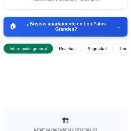
* Datos estimados basados en el mercado actual
¿Buscas apartamento en
Los Palos
🏠
→
Grandes
?
Información general
Reseñas
Seguridad
Trans
🏗️
Estamos recopilando información