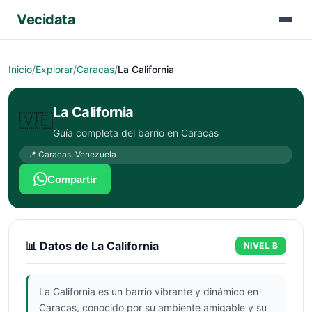
Vecidata
Inicio
/
Explorar
/
Caracas
/
La California
La California
🇻🇪
Guía completa del barrio en
Caracas
📍
Caracas
,
Venezuela
Compartir
📊 Datos de
La California
NIVEL
B
La California es un barrio vibrante y dinámico en
Caracas, conocido por su ambiente amigable y su