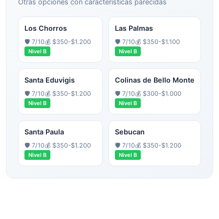
Otras opciones con características parecidas
Los Chorros
Las Palmas
🛡️
7
/10
💰
$350-$1.200
🛡️
7
/10
💰
$350-$1.100
Nivel
B
Nivel
B
Santa Eduvigis
Colinas de Bello Monte
🛡️
7
/10
💰
$350-$1.200
🛡️
7
/10
💰
$300-$1.000
Nivel
B
Nivel
B
Santa Paula
Sebucan
🛡️
7
/10
💰
$350-$1.200
🛡️
7
/10
💰
$350-$1.200
Nivel
B
Nivel
B