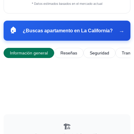
* Datos estimados basados en el mercado actual
🏠
→
¿Buscas apartamento en
La California
?
Información general
Reseñas
Seguridad
Trans
🏗️