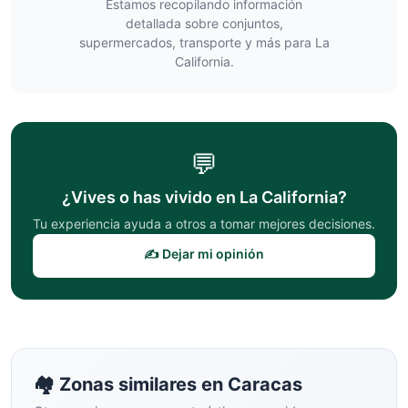
Estamos recopilando información
detallada sobre conjuntos,
supermercados, transporte y más para
La
California
.
💬
¿Vives o has vivido en
La California
?
Tu experiencia ayuda a otros a tomar mejores decisiones.
✍️ Dejar mi opinión
🏘️ Zonas similares en
Caracas