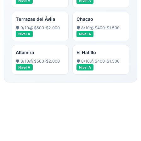
Nivel
A
Nivel
A
Terrazas del Ávila
Chacao
🛡️
9
/10
💰
$500-$2.000
🛡️
8
/10
💰
$400-$1.500
Nivel
A
Nivel
A
Altamira
El Hatillo
🛡️
8
/10
💰
$500-$2.000
🛡️
8
/10
💰
$400-$1.500
Nivel
A
Nivel
A