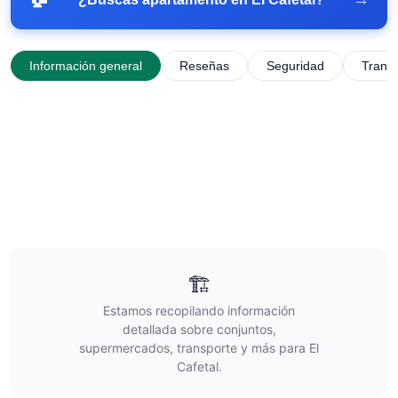
Información general
Reseñas
Seguridad
Trans
🏗️
Estamos recopilando información
detallada sobre conjuntos,
supermercados, transporte y más para
El
Cafetal
.