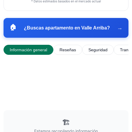
* Datos estimados basados en el mercado actual
🏠
→
¿Buscas apartamento en
Valle Arriba
?
Información general
Reseñas
Seguridad
Trans
🏗️
Estamos recopilando información