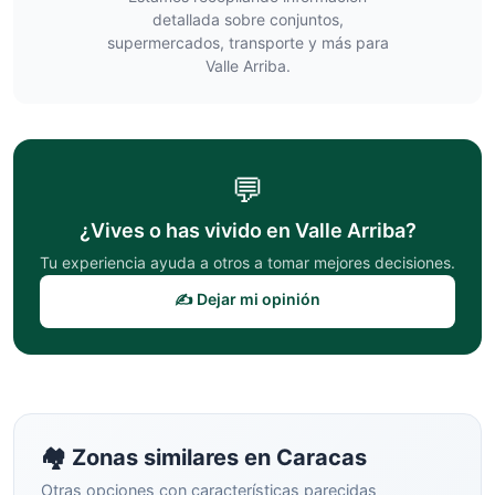
detallada sobre conjuntos,
supermercados, transporte y más para
Valle Arriba
.
💬
¿Vives o has vivido en
Valle Arriba
?
Tu experiencia ayuda a otros a tomar mejores decisiones.
✍️ Dejar mi opinión
🏘️ Zonas similares en
Caracas
Otras opciones con características parecidas