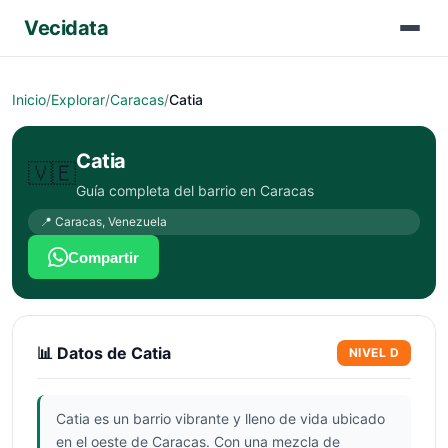
Vecidata
Inicio
/
Explorar
/
Caracas
/
Catia
Catia
🇻🇪
Guía completa del barrio en
Caracas
📍
Caracas
,
Venezuela
Compartir
📊 Datos de
Catia
NIVEL
D
Catia es un barrio vibrante y lleno de vida ubicado
en el oeste de Caracas. Con una mezcla de