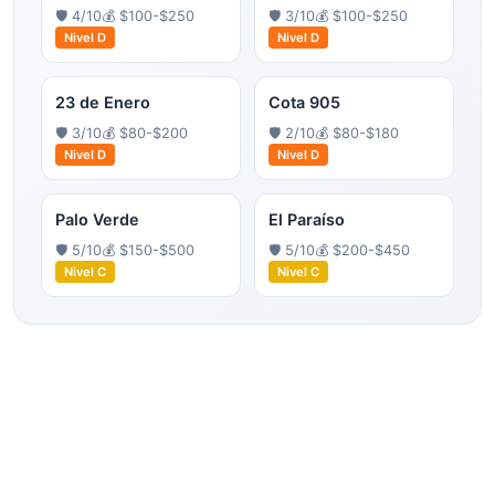
🛡️
4
/10
💰
$100-$250
🛡️
3
/10
💰
$100-$250
Nivel
D
Nivel
D
23 de Enero
Cota 905
🛡️
3
/10
💰
$80-$200
🛡️
2
/10
💰
$80-$180
Nivel
D
Nivel
D
Palo Verde
El Paraíso
🛡️
5
/10
💰
$150-$500
🛡️
5
/10
💰
$200-$450
Nivel
C
Nivel
C