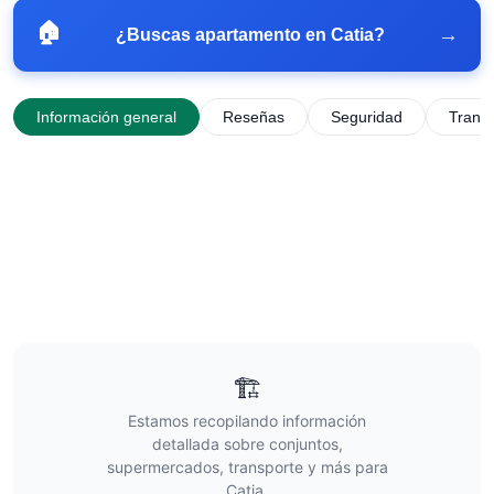
🏠
→
¿Buscas apartamento en
Catia
?
Información general
Reseñas
Seguridad
Trans
🏗️
Estamos recopilando información
detallada sobre conjuntos,
supermercados, transporte y más para
Catia
.