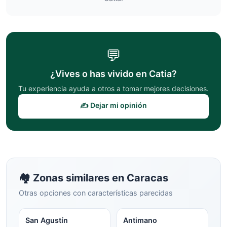
💬
¿Vives o has vivido en
Catia
?
Tu experiencia ayuda a otros a tomar mejores decisiones.
✍️ Dejar mi opinión
🏘️ Zonas similares en
Caracas
Otras opciones con características parecidas
San Agustín
Antimano