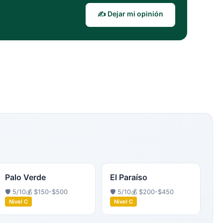
✍️ Dejar mi opinión
Palo Verde
El Paraíso
🛡️
5
/10
💰
$150-$500
🛡️
5
/10
💰
$200-$450
Nivel
C
Nivel
C