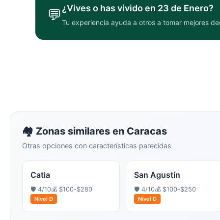
¿Vives o has vivido en
23 de Enero
?
💬
Tu experiencia ayuda a otros a tomar mejores de
🏘️ Zonas similares en
Caracas
Otras opciones con características parecidas
Catia
San Agustín
🛡️
4
/10
💰
$100-$280
🛡️
4
/10
💰
$100-$250
Nivel
D
Nivel
D