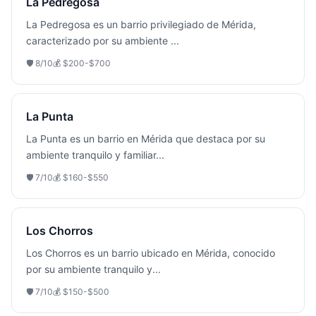
La Pedregosa
La Pedregosa es un barrio privilegiado de Mérida,
caracterizado por su ambiente
...
🛡️
8
/10
💰
$200-$700
La Punta
La Punta es un barrio en Mérida que destaca por su
ambiente tranquilo y familiar
...
🛡️
7
/10
💰
$160-$550
Los Chorros
Los Chorros es un barrio ubicado en Mérida, conocido
por su ambiente tranquilo y
...
🛡️
7
/10
💰
$150-$500