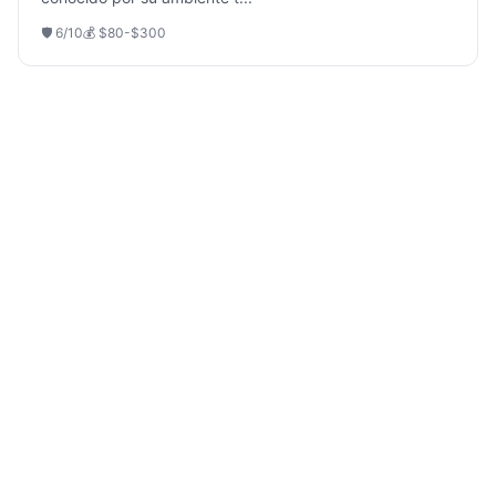
🛡️
6
/10
💰
$80-$300