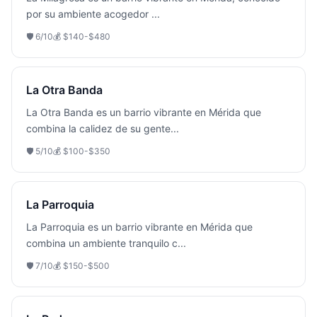
por su ambiente acogedor
...
🛡️
6
/10
💰
$140-$480
La Otra Banda
La Otra Banda es un barrio vibrante en Mérida que
combina la calidez de su gente
...
🛡️
5
/10
💰
$100-$350
La Parroquia
La Parroquia es un barrio vibrante en Mérida que
combina un ambiente tranquilo c
...
🛡️
7
/10
💰
$150-$500