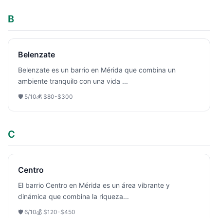
B
Belenzate
Belenzate es un barrio en Mérida que combina un
ambiente tranquilo con una vida
...
🛡️
5
/10
💰
$80-$300
C
Centro
El barrio Centro en Mérida es un área vibrante y
dinámica que combina la riqueza
...
🛡️
6
/10
💰
$120-$450