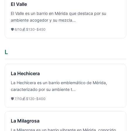
El Valle
El Valle es un barrio en Mérida que destaca por su
ambiente acogedor y su mezcla
...
🛡️
6
/10
💰
$130-$450
L
La Hechicera
La Hechicera es un barrio emblemático de Mérida,
caracterizado por su ambiente t
...
🛡️
7
/10
💰
$120-$400
La Milagrosa
La Milagrosa es un barrio vibrante en Mérida, conocido