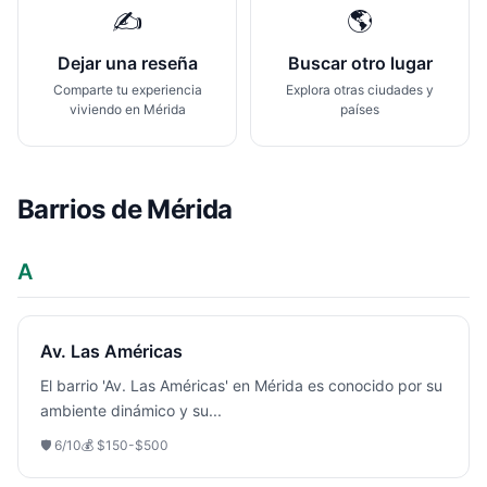
✍️
🌎
Dejar una reseña
Buscar otro lugar
Comparte tu experiencia
Explora otras ciudades y
viviendo en
Mérida
países
Barrios de
Mérida
A
Av. Las Américas
El barrio 'Av. Las Américas' en Mérida es conocido por su
ambiente dinámico y su
...
🛡️
6
/10
💰
$150-$500