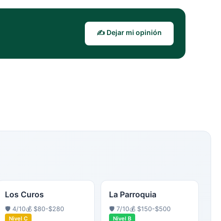
✍️ Dejar mi opinión
Los Curos
La Parroquia
🛡️
4
/10
💰
$80-$280
🛡️
7
/10
💰
$150-$500
Nivel
C
Nivel
B