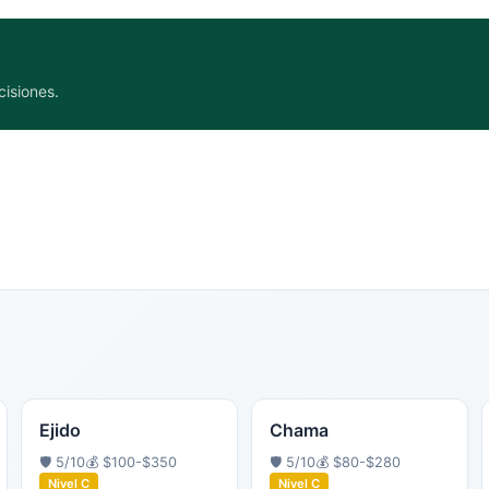
cisiones.
Ejido
Chama
🛡️
5
/10
💰
$100-$350
🛡️
5
/10
💰
$80-$280
Nivel
C
Nivel
C