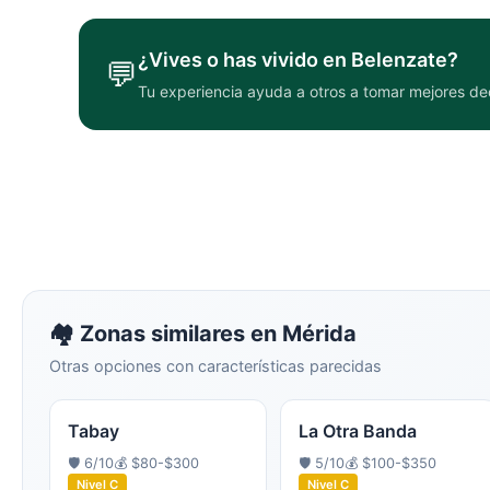
¿Vives o has vivido en
Belenzate
?
💬
Tu experiencia ayuda a otros a tomar mejores de
🏘️ Zonas similares en
Mérida
Otras opciones con características parecidas
Tabay
La Otra Banda
🛡️
6
/10
💰
$80-$300
🛡️
5
/10
💰
$100-$350
Nivel
C
Nivel
C