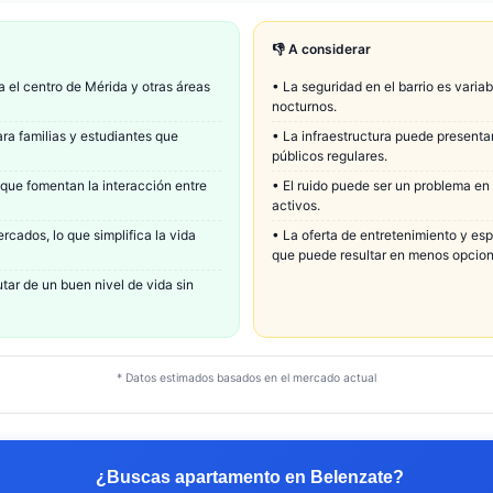
👎 A considerar
a el centro de Mérida y otras áreas
•
La seguridad en el barrio es varia
nocturnos.
ra familias y estudiantes que
•
La infraestructura puede presenta
públicos regulares.
 que fomentan la interacción entre
•
El ruido puede ser un problema en
activos.
cados, lo que simplifica la vida
•
La oferta de entretenimiento y es
que puede resultar en menos opcion
utar de un buen nivel de vida sin
* Datos estimados basados en el mercado actual
¿Buscas apartamento en
Belenzate
?