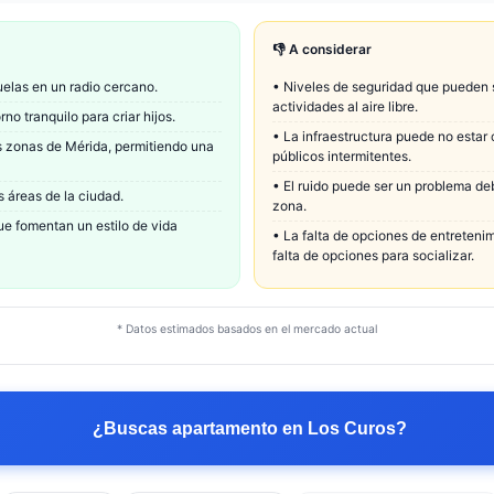
👎 A considerar
elas en un radio cercano.
•
Niveles de seguridad que pueden s
actividades al aire libre.
no tranquilo para criar hijos.
•
La infraestructura puede no estar
s zonas de Mérida, permitiendo una
públicos intermitentes.
•
El ruido puede ser un problema deb
s áreas de la ciudad.
zona.
ue fomentan un estilo de vida
•
La falta de opciones de entreteni
falta de opciones para socializar.
* Datos estimados basados en el mercado actual
¿Buscas apartamento en
Los Curos
?