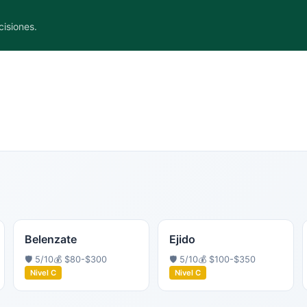
cisiones.
Belenzate
Ejido
🛡️
5
/10
💰
$80-$300
🛡️
5
/10
💰
$100-$350
Nivel
C
Nivel
C