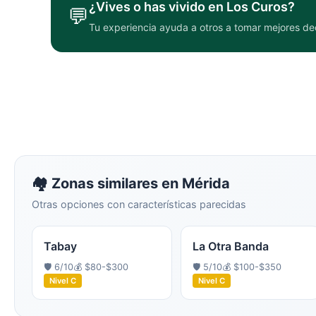
¿Vives o has vivido en
Los Curos
?
💬
Tu experiencia ayuda a otros a tomar mejores de
🏘️ Zonas similares en
Mérida
Otras opciones con características parecidas
Tabay
La Otra Banda
🛡️
6
/10
💰
$80-$300
🛡️
5
/10
💰
$100-$350
Nivel
C
Nivel
C