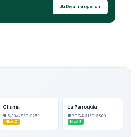
✍️ Dejar mi opinión
Chama
La Parroquia
🛡️
5
/10
💰
$80-$280
🛡️
7
/10
💰
$150-$500
Nivel
C
Nivel
B