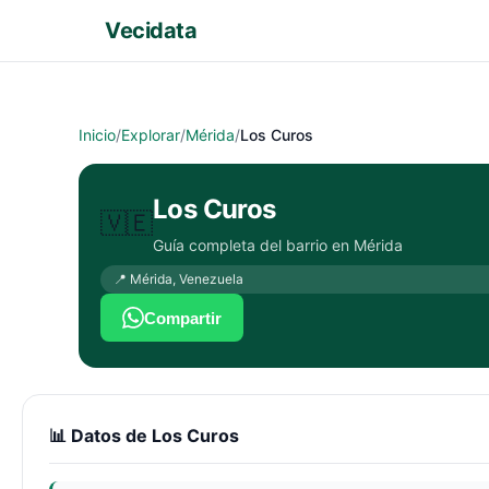
Vecidata
Inicio
/
Explorar
/
Mérida
/
Los Curos
Los Curos
🇻🇪
Guía completa del barrio en
Mérida
📍
Mérida
,
Venezuela
Compartir
📊 Datos de
Los Curos