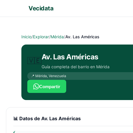
Vecidata
Inicio
/
Explorar
/
Mérida
/
Av. Las Américas
Av. Las Américas
🇻🇪
Guía completa del barrio en
Mérida
📍
Mérida
,
Venezuela
Compartir
📊 Datos de
Av. Las Américas