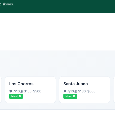
cisiones.
Los Chorros
Santa Juana
🛡️
7
/10
💰
$150-$500
🛡️
7
/10
💰
$180-$600
Nivel
B
Nivel
B