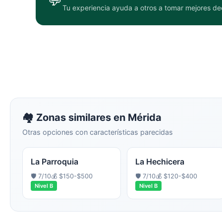
Tu experiencia ayuda a otros a tomar mejores de
🏘️ Zonas similares en
Mérida
Otras opciones con características parecidas
La Parroquia
La Hechicera
🛡️
7
/10
💰
$150-$500
🛡️
7
/10
💰
$120-$400
Nivel
B
Nivel
B