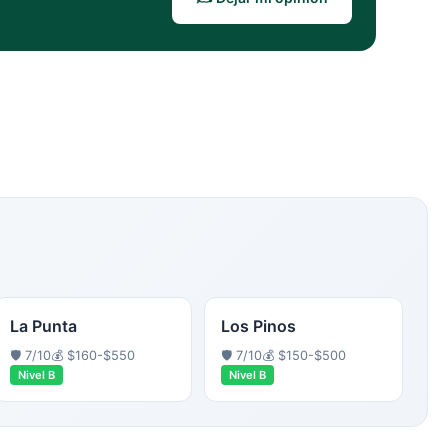
La Punta
Los Pinos
🛡️
7
/10
💰
$160-$550
🛡️
7
/10
💰
$150-$500
Nivel
B
Nivel
B