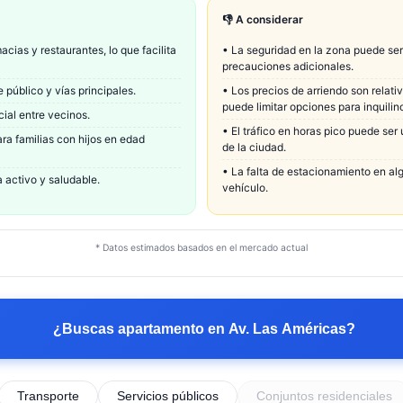
👎 A considerar
ias y restaurantes, lo que facilita
•
La seguridad en la zona puede ser
precauciones adicionales.
 público y vías principales.
•
Los precios de arriendo son relat
puede limitar opciones para inquili
ial entre vecinos.
•
El tráfico en horas pico puede ser
ara familias con hijos en edad
de la ciudad.
•
La falta de estacionamiento en a
 activo y saludable.
vehículo.
* Datos estimados basados en el mercado actual
¿Buscas apartamento en
Av. Las Américas
?
Transporte
Servicios públicos
Conjuntos residenciales