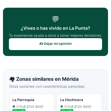
💬
¿Vives o has vivido en
La Punta
?
Tu experiencia ayuda a otros a tomar mejores decisiones.
✍️ Dejar mi opinión
🏘️ Zonas similares en
Mérida
Otras opciones con características parecidas
La Parroquia
La Hechicera
🛡️
7
/10
💰
$150-$500
🛡️
7
/10
💰
$120-$400