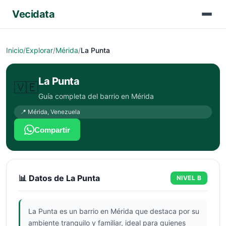
Vecidata
Inicio
/
Explorar
/
Mérida
/
La Punta
La Punta
🇻🇪
Guía completa del barrio en
Mérida
📍
Mérida
,
Venezuela
Compartir
📊 Datos de
La Punta
NIVEL
B
La Punta es un barrio en Mérida que destaca por su
ambiente tranquilo y familiar, ideal para quienes