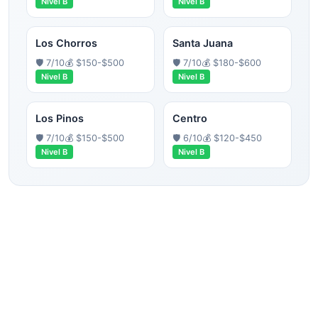
Nivel
B
Nivel
B
Los Chorros
Santa Juana
🛡️
7
/10
💰
$150-$500
🛡️
7
/10
💰
$180-$600
Nivel
B
Nivel
B
Los Pinos
Centro
🛡️
7
/10
💰
$150-$500
🛡️
6
/10
💰
$120-$450
Nivel
B
Nivel
B