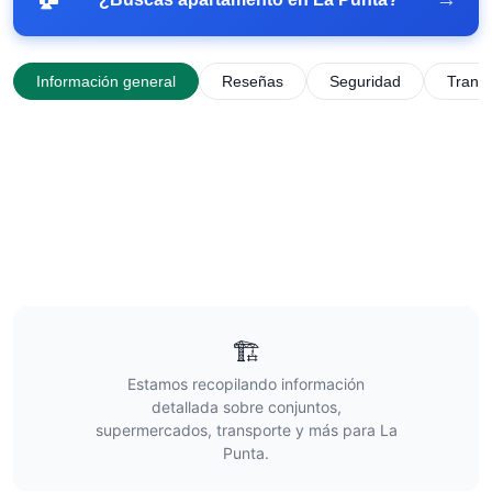
Información general
Reseñas
Seguridad
Trans
🏗️
Estamos recopilando información
detallada sobre conjuntos,
supermercados, transporte y más para
La
Punta
.