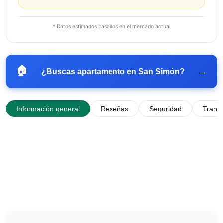
* Datos estimados basados en el mercado actual
🏠
→
¿Buscas apartamento en
San Simón
?
Información general
Reseñas
Seguridad
Trans