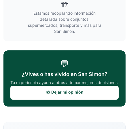
🏗️
Estamos recopilando información
detallada sobre conjuntos,
supermercados, transporte y más para
San Simón
.
💬
¿Vives o has vivido en
San Simón
?
Tu experiencia ayuda a otros a tomar mejores decisiones.
✍️ Dejar mi opinión