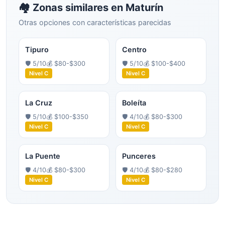
🏘️ Zonas similares en
Maturín
Otras opciones con características parecidas
Tipuro
Centro
🛡️
5
/10
💰
$80-$300
🛡️
5
/10
💰
$100-$400
Nivel
C
Nivel
C
La Cruz
Boleíta
🛡️
5
/10
💰
$100-$350
🛡️
4
/10
💰
$80-$300
Nivel
C
Nivel
C
La Puente
Punceres
🛡️
4
/10
💰
$80-$300
🛡️
4
/10
💰
$80-$280
Nivel
C
Nivel
C