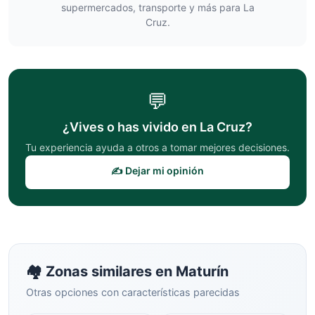
supermercados, transporte y más para
La
Cruz
.
💬
¿Vives o has vivido en
La Cruz
?
Tu experiencia ayuda a otros a tomar mejores decisiones.
✍️ Dejar mi opinión
🏘️ Zonas similares en
Maturín
Otras opciones con características parecidas