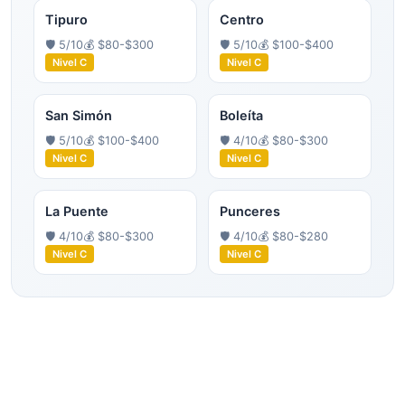
Tipuro
Centro
🛡️
5
/10
💰
$80-$300
🛡️
5
/10
💰
$100-$400
Nivel
C
Nivel
C
San Simón
Boleíta
🛡️
5
/10
💰
$100-$400
🛡️
4
/10
💰
$80-$300
Nivel
C
Nivel
C
La Puente
Punceres
🛡️
4
/10
💰
$80-$300
🛡️
4
/10
💰
$80-$280
Nivel
C
Nivel
C