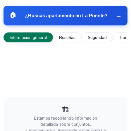
🏠
→
¿Buscas apartamento en
La Puente
?
Información general
Reseñas
Seguridad
Trans
🏗️
Estamos recopilando información
detallada sobre conjuntos,
supermercados, transporte y más para
La