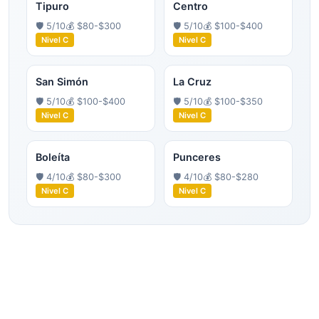
Tipuro
Centro
🛡️
5
/10
💰
$80-$300
🛡️
5
/10
💰
$100-$400
Nivel
C
Nivel
C
San Simón
La Cruz
🛡️
5
/10
💰
$100-$400
🛡️
5
/10
💰
$100-$350
Nivel
C
Nivel
C
Boleíta
Punceres
🛡️
4
/10
💰
$80-$300
🛡️
4
/10
💰
$80-$280
Nivel
C
Nivel
C