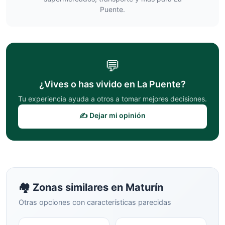
Puente
.
💬
¿Vives o has vivido en
La Puente
?
Tu experiencia ayuda a otros a tomar mejores decisiones.
✍️ Dejar mi opinión
🏘️ Zonas similares en
Maturín
Otras opciones con características parecidas