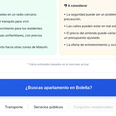
👎 A considerar
elas en un radio cercano.
•
La seguridad puede ser un proble
precaución.
tranquilo para vivir.
•
Las calles pueden estar en mal esta
cimiento para los residentes.
•
El precio del arriendo puede varia
as unifamiliares, con precios
un presupuesto ajustado.
•
La oferta de entretenimiento y oc
ento hacia otras zonas de Maturín.
* Datos estimados basados en el mercado actual
¿Buscas apartamento en
Boleíta
?
Transporte
Servicios públicos
Conjuntos residenciales