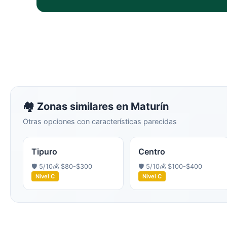
🏘️ Zonas similares en
Maturín
Otras opciones con características parecidas
Tipuro
Centro
🛡️
5
/10
💰
$80-$300
🛡️
5
/10
💰
$100-$400
Nivel
C
Nivel
C