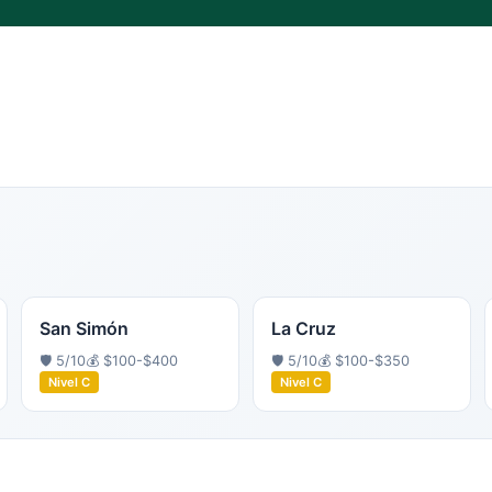
San Simón
La Cruz
🛡️
5
/10
💰
$100-$400
🛡️
5
/10
💰
$100-$350
Nivel
C
Nivel
C