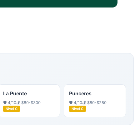
La Puente
Punceres
🛡️
4
/10
💰
$80-$300
🛡️
4
/10
💰
$80-$280
Nivel
C
Nivel
C