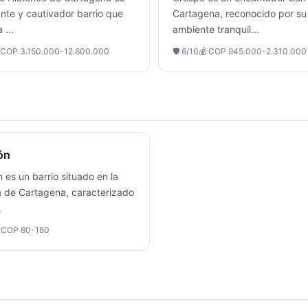
ante y cautivador barrio que
Cartagena, reconocido por su
a
...
ambiente tranquil
...
COP 3.150.000-12.600.000
🛡️
6
/10
💰
COP 945.000-2.310.000
ón
 es un barrio situado en la
ia de Cartagena, caracterizado
.

COP 80-180