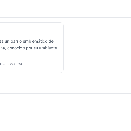
a
s un barrio emblemático de
na, conocido por su ambiente
lo
...
COP 350-750