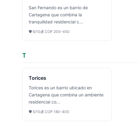
San Fernando es un barrio de
Cartagena que combina la
tranquilidad residencial c
...
🛡️
6
/10
💰
COP 200-450
T
Torices
Torices es un barrio ubicado en
Cartagena que combina un ambiente
residencial co
...
🛡️
5
/10
💰
COP 180-400