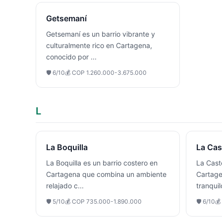
Getsemaní
Getsemaní es un barrio vibrante y
culturalmente rico en Cartagena,
conocido por
...
🛡️
6
/10
💰
COP 1.260.000-3.675.000
L
La Boquilla
La Cas
La Boquilla es un barrio costero en
La Cast
Cartagena que combina un ambiente
Cartage
relajado c
...
tranqui
🛡️
5
/10
💰
COP 735.000-1.890.000
🛡️
6
/10
💰