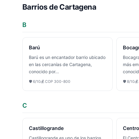
Barrios de
Cartagena
B
Barú
Bocag
Barú es un encantador barrio ubicado
Bocagra
en las cercanías de Cartagena,
más emb
conocido por
...
conocid
🛡️
6
/10
💰
COP 300-800
🛡️
8
/10
💰
C
Castillogrande
Centro
Castillogrande es uno de los barrios
El Cent