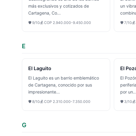
más exclusivos y cotizados de
un vibr
Cartagena, Co
...
combin
🛡️
9
/10
💰
COP 2.940.000-9.450.000
🛡️
7
/10
💰
E
El Laguito
El Poz
El Laguito es un barrio emblemático
El Pozón
de Cartagena, conocido por sus
perifer
impresionante
...
por un
..
🛡️
8
/10
💰
COP 2.310.000-7.350.000
🛡️
3
/10

G