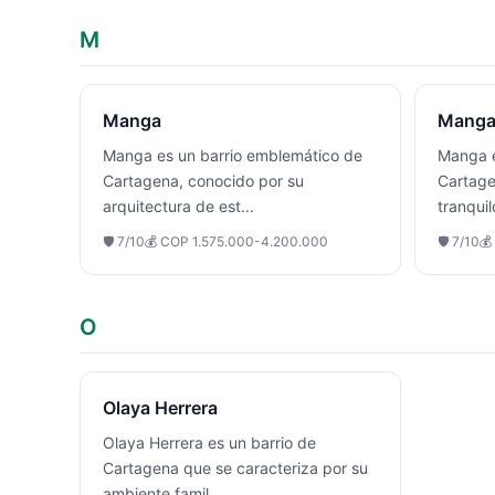
M
Manga
Mang
Manga es un barrio emblemático de
Manga e
Cartagena, conocido por su
Cartage
arquitectura de est
...
tranqui
🛡️
7
/10
💰
COP 1.575.000-4.200.000
🛡️
7
/10
💰
O
Olaya Herrera
Olaya Herrera es un barrio de
Cartagena que se caracteriza por su
ambiente famil
...