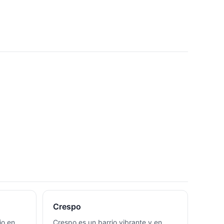
Crespo
io en
Crespo es un barrio vibrante y en