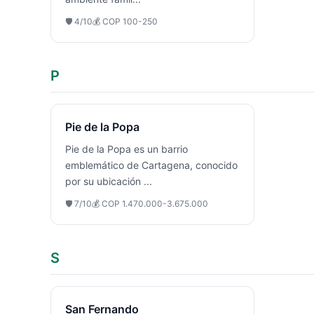
🛡️
4
/10
💰
COP 100-250
P
Pie de la Popa
Pie de la Popa es un barrio
emblemático de Cartagena, conocido
por su ubicación
...
🛡️
7
/10
💰
COP 1.470.000-3.675.000
S
San Fernando