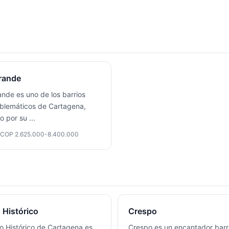
rande
nde es uno de los barrios
lemáticos de Cartagena,
o por su
...
COP 2.625.000-8.400.000
 Histórico
Crespo
ro Histórico de Cartagena es
Crespo es un encantador barr