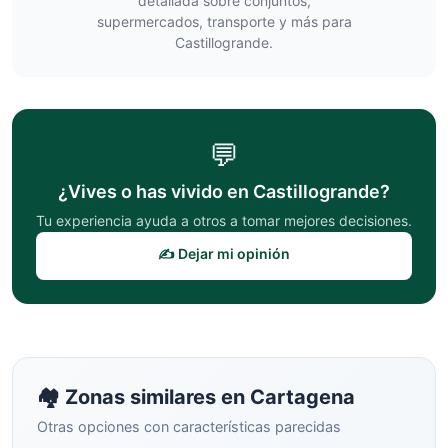
detallada sobre conjuntos,
supermercados, transporte y más para
Castillogrande
.
💬
¿Vives o has vivido en
Castillogrande
?
Tu experiencia ayuda a otros a tomar mejores decisiones.
✍️ Dejar mi opinión
🏘️ Zonas similares en
Cartagena
Otras opciones con características parecidas