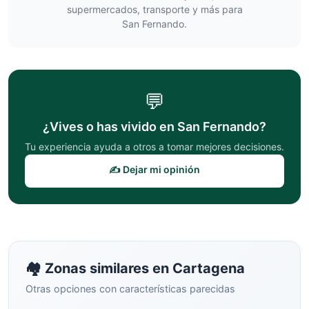
supermercados, transporte y más para
San Fernando
.
💬
¿Vives o has vivido en
San Fernando
?
Tu experiencia ayuda a otros a tomar mejores decisiones.
✍️ Dejar mi opinión
🏘️ Zonas similares en
Cartagena
Otras opciones con características parecidas