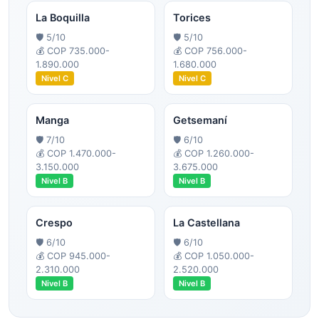
La Boquilla
Torices
🛡️
5
/10
🛡️
5
/10
💰
COP 735.000-
💰
COP 756.000-
1.890.000
1.680.000
Nivel
C
Nivel
C
Manga
Getsemaní
🛡️
7
/10
🛡️
6
/10
💰
COP 1.470.000-
💰
COP 1.260.000-
3.150.000
3.675.000
Nivel
B
Nivel
B
Crespo
La Castellana
🛡️
6
/10
🛡️
6
/10
💰
COP 945.000-
💰
COP 1.050.000-
2.310.000
2.520.000
Nivel
B
Nivel
B