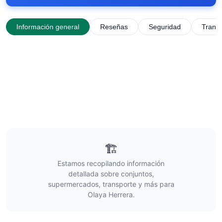
Información general
Reseñas
Seguridad
Trans
🏗️
Estamos recopilando información
detallada sobre conjuntos,
supermercados, transporte y más para
Olaya Herrera
.