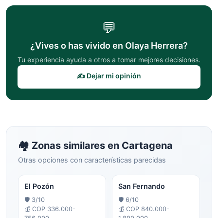
💬
¿Vives o has vivido en
Olaya Herrera
?
Tu experiencia ayuda a otros a tomar mejores decisiones.
✍️ Dejar mi opinión
🏘️ Zonas similares en
Cartagena
Otras opciones con características parecidas
El Pozón
San Fernando
🛡️
3
/10
🛡️
6
/10
💰
COP 336.000-
💰
COP 840.000-