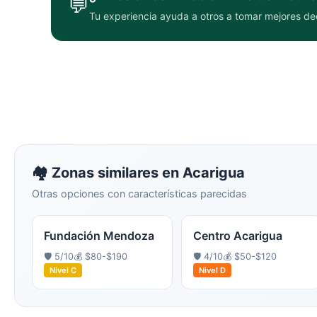
💬
Tu experiencia ayuda a otros a tomar mejores de
🏘️ Zonas similares en
Acarigua
Otras opciones con características parecidas
Fundación Mendoza
Centro Acarigua
🛡️
5
/10
💰
$80-$190
🛡️
4
/10
💰
$50-$120
Nivel
C
Nivel
D