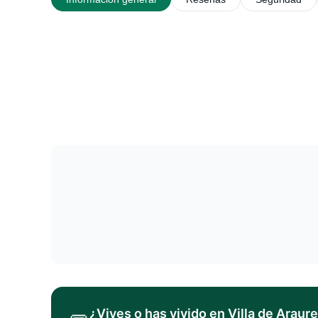
¿Vives o has vivido en
Villa de Araure