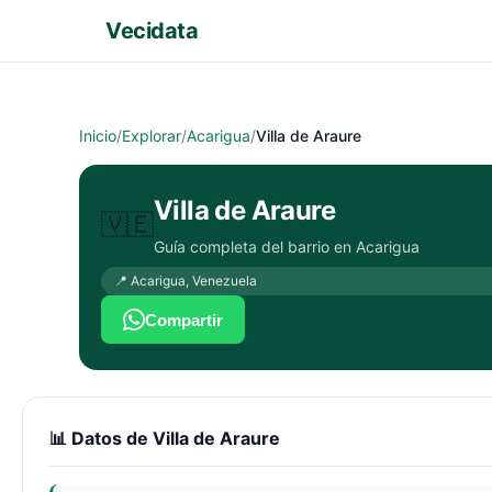
Vecidata
Inicio
/
Explorar
/
Acarigua
/
Villa de Araure
Villa de Araure
🇻🇪
Guía completa del barrio en
Acarigua
📍
Acarigua
,
Venezuela
Compartir
📊 Datos de
Villa de Araure