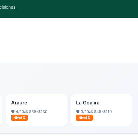
cisiones.
Araure
La Goajira
🛡️
4
/10
💰
$55-$130
🛡️
3
/10
💰
$45-$110
Nivel
D
Nivel
D