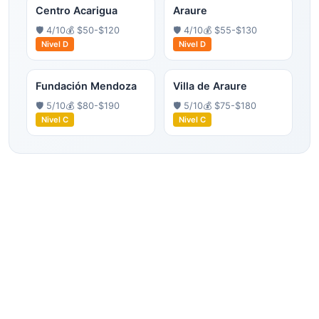
Centro Acarigua
Araure
🛡️
4
/10
💰
$50-$120
🛡️
4
/10
💰
$55-$130
Nivel
D
Nivel
D
Fundación Mendoza
Villa de Araure
🛡️
5
/10
💰
$80-$190
🛡️
5
/10
💰
$75-$180
Nivel
C
Nivel
C