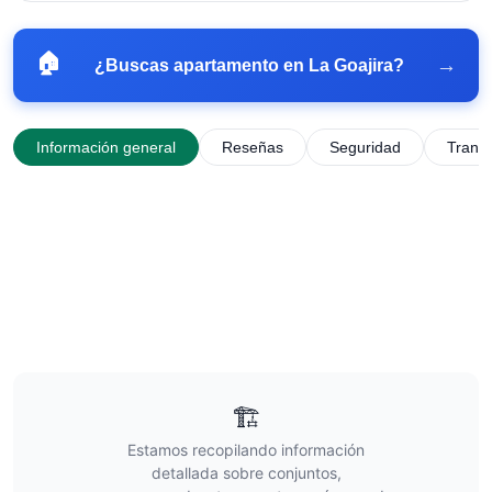
🏠
→
¿Buscas apartamento en
La Goajira
?
Información general
Reseñas
Seguridad
Trans
🏗️
Estamos recopilando información
detallada sobre conjuntos,