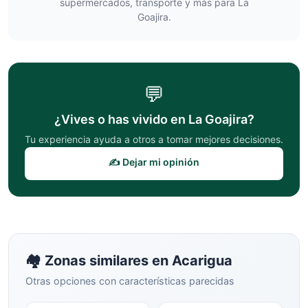
supermercados, transporte y más para
La
Goajira
.
💬
¿Vives o has vivido en
La Goajira
?
Tu experiencia ayuda a otros a tomar mejores decisiones.
✍️ Dejar mi opinión
🏘️ Zonas similares en
Acarigua
Otras opciones con características parecidas