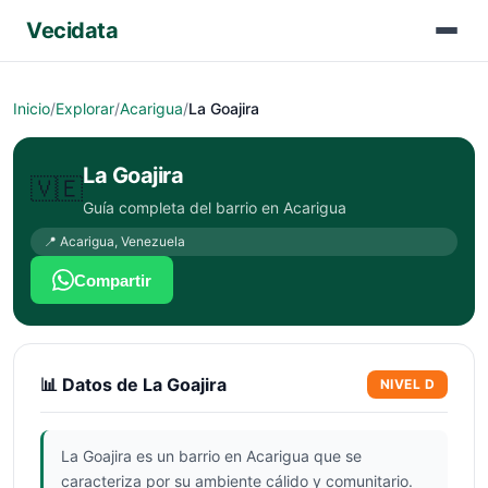
Vecidata
Inicio
/
Explorar
/
Acarigua
/
La Goajira
La Goajira
🇻🇪
Guía completa del barrio en
Acarigua
📍
Acarigua
,
Venezuela
Compartir
📊 Datos de
La Goajira
NIVEL
D
La Goajira es un barrio en Acarigua que se
caracteriza por su ambiente cálido y comunitario.