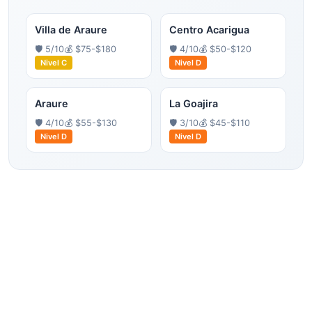
Villa de Araure
Centro Acarigua
🛡️
5
/10
💰
$75-$180
🛡️
4
/10
💰
$50-$120
Nivel
C
Nivel
D
Araure
La Goajira
🛡️
4
/10
💰
$55-$130
🛡️
3
/10
💰
$45-$110
Nivel
D
Nivel
D