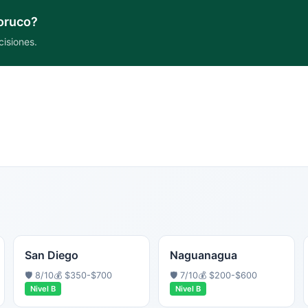
oruco
?
cisiones.
San Diego
Naguanagua
🛡️
8
/10
💰
$350-$700
🛡️
7
/10
💰
$200-$600
Nivel
B
Nivel
B