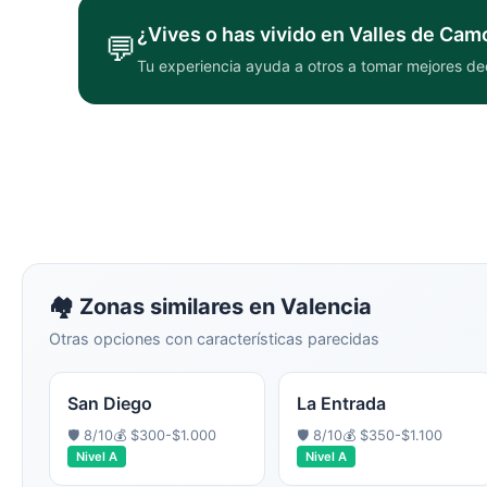
¿Vives o has vivido en
Valles de Cam
💬
Tu experiencia ayuda a otros a tomar mejores de
🏘️ Zonas similares en
Valencia
Otras opciones con características parecidas
San Diego
La Entrada
🛡️
8
/10
💰
$300-$1.000
🛡️
8
/10
💰
$350-$1.100
Nivel
A
Nivel
A