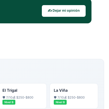
✍️ Dejar mi opinión
El Trigal
La Viña
🛡️
7
/10
💰
$250-$800
🛡️
7
/10
💰
$250-$800
Nivel
B
Nivel
B