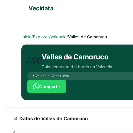
Vecidata
Inicio
/
Explorar
/
Valencia
/
Valles de Camoruco
Valles de Camoruco
🇻🇪
Guía completa del barrio en
Valencia
📍
Valencia
,
Venezuela
Compartir
📊 Datos de
Valles de Camoruco