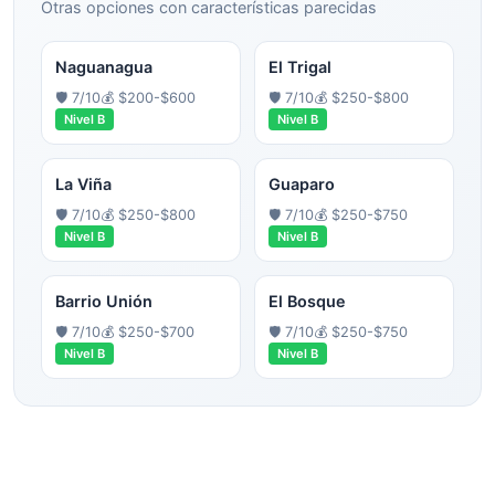
Otras opciones con características parecidas
Naguanagua
El Trigal
🛡️
7
/10
💰
$200-$600
🛡️
7
/10
💰
$250-$800
Nivel
B
Nivel
B
La Viña
Guaparo
🛡️
7
/10
💰
$250-$800
🛡️
7
/10
💰
$250-$750
Nivel
B
Nivel
B
Barrio Unión
El Bosque
🛡️
7
/10
💰
$250-$700
🛡️
7
/10
💰
$250-$750
Nivel
B
Nivel
B