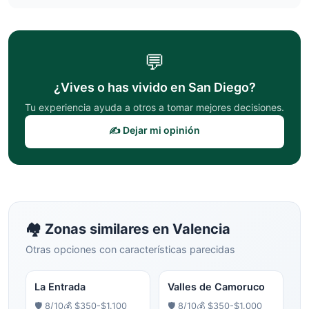
💬
¿Vives o has vivido en
San Diego
?
Tu experiencia ayuda a otros a tomar mejores decisiones.
✍️ Dejar mi opinión
🏘️ Zonas similares en
Valencia
Otras opciones con características parecidas
La Entrada
Valles de Camoruco
🛡️
8
/10
💰
$350-$1.100
🛡️
8
/10
💰
$350-$1.000