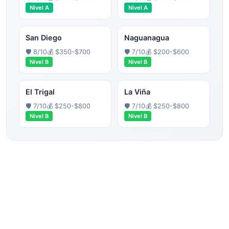
Nivel
A
Nivel
A
San Diego
Naguanagua
🛡️
8
/10
💰
$350-$700
🛡️
7
/10
💰
$200-$600
Nivel
B
Nivel
B
El Trigal
La Viña
🛡️
7
/10
💰
$250-$800
🛡️
7
/10
💰
$250-$800
Nivel
B
Nivel
B