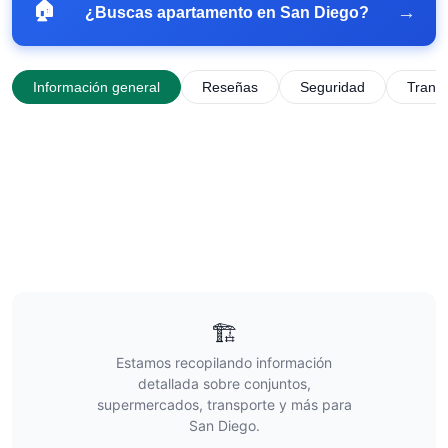
🏠
→
¿Buscas apartamento en
San Diego
?
Información general
Reseñas
Seguridad
Trans
🏗️
Estamos recopilando información
detallada sobre conjuntos,
supermercados, transporte y más para
San Diego
.