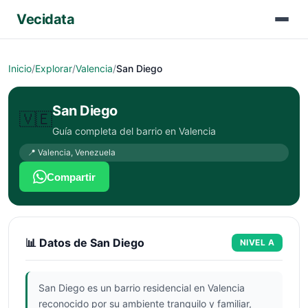
Vecidata
Inicio
/
Explorar
/
Valencia
/
San Diego
San Diego
🇻🇪
Guía completa del barrio en
Valencia
📍
Valencia
,
Venezuela
Compartir
📊 Datos de
San Diego
NIVEL
A
San Diego es un barrio residencial en Valencia
reconocido por su ambiente tranquilo y familiar,