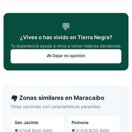
💬
¿Vives o has vivido en
Tierra Negra
?
Tu experiencia ayuda a otros a tomar mejores decisiones.
✍️ Dejar mi opinión
🏘️ Zonas similares en
Maracaibo
Otras opciones con características parecidas
San Jacinto
Pomona
🛡️
6
/10
💰
$200-$450
🛡️
6
/10
💰
$220-$480