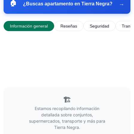
🏠
→
¿Buscas apartamento en
Tierra Negra
?
Información general
Reseñas
Seguridad
Trans
🏗️
Estamos recopilando información
detallada sobre conjuntos,
supermercados, transporte y más para
Tierra Negra
.