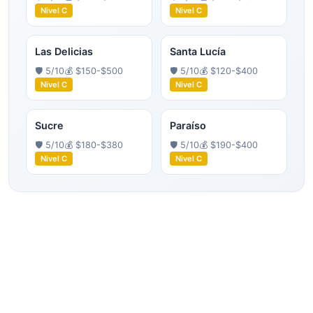
Nivel
C
Nivel
C
Las Delicias
Santa Lucía
🛡️
5
/10
💰
$150-$500
🛡️
5
/10
💰
$120-$400
Nivel
C
Nivel
C
Sucre
Paraíso
🛡️
5
/10
💰
$180-$380
🛡️
5
/10
💰
$190-$400
Nivel
C
Nivel
C