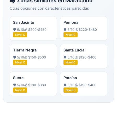
🏘️ Zonas similares en
Maracaibo
Otras opciones con características parecidas
San Jacinto
Pomona
🛡️
6
/10
💰
$200-$450
🛡️
6
/10
💰
$220-$480
Nivel
C
Nivel
C
Tierra Negra
Santa Lucía
🛡️
5
/10
💰
$150-$500
🛡️
5
/10
💰
$120-$400
Nivel
C
Nivel
C
Sucre
Paraíso
🛡️
5
/10
💰
$180-$380
🛡️
5
/10
💰
$190-$400
Nivel
C
Nivel
C