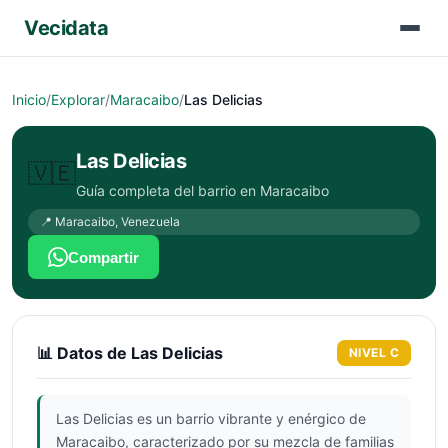
Vecidata
Inicio
/
Explorar
/
Maracaibo
/
Las Delicias
Las Delicias
🇻🇪
Guía completa del barrio en
Maracaibo
📍
Maracaibo
,
Venezuela
Compartir
📊 Datos de
Las Delicias
NIVEL
C
Las Delicias es un barrio vibrante y enérgico de
Maracaibo, caracterizado por su mezcla de familias