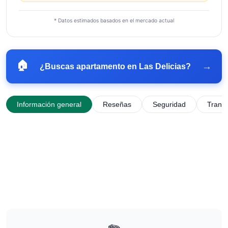
* Datos estimados basados en el mercado actual
🏠
→
¿Buscas apartamento en
Las Delicias
?
Información general
Reseñas
Seguridad
Trans