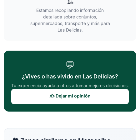
🏗️
Estamos recopilando información
detallada sobre conjuntos,
supermercados, transporte y más para
Las Delicias
.
💬
¿Vives o has vivido en
Las Delicias
?
Tu experiencia ayuda a otros a tomar mejores decisiones.
✍️ Dejar mi opinión