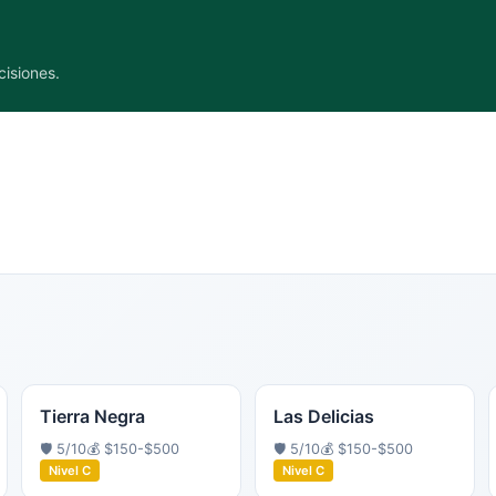
cisiones.
Tierra Negra
Las Delicias
🛡️
5
/10
💰
$150-$500
🛡️
5
/10
💰
$150-$500
Nivel
C
Nivel
C