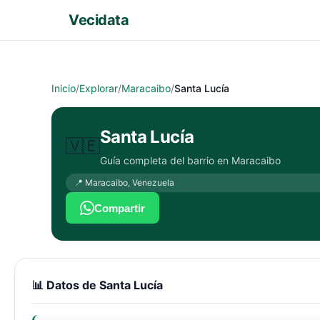
Vecidata
Inicio
/
Explorar
/
Maracaibo
/
Santa Lucía
Santa Lucía
🇻🇪
Guía completa del barrio en
Maracaibo
📍
Maracaibo
,
Venezuela
Compartir
📊 Datos de
Santa Lucía