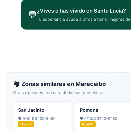
¿Vives o has vivido en
Santa Lucía
?
💬
Tu experiencia ayuda a otros a tomar mejores de
🏘️ Zonas similares en
Maracaibo
Otras opciones con características parecidas
San Jacinto
Pomona
🛡️
6
/10
💰
$200-$450
🛡️
6
/10
💰
$220-$480
Nivel
C
Nivel
C