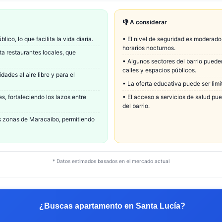
👎 A considerar
co, lo que facilita la vida diaria.
•
El nivel de seguridad es moderado
horarios nocturnos.
a restaurantes locales, que
•
Algunos sectores del barrio puede
calles y espacios públicos.
dades al aire libre y para el
•
La oferta educativa puede ser lim
, fortaleciendo los lazos entre
•
El acceso a servicios de salud pu
del barrio.
s zonas de Maracaibo, permitiendo
* Datos estimados basados en el mercado actual
¿Buscas apartamento en
Santa Lucía
?