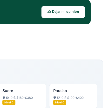
✍️ Dejar mi opinión
Sucre
Paraíso
🛡️
5
/10
💰
$180-$380
🛡️
5
/10
💰
$190-$400
Nivel
C
Nivel
C