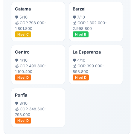
Catama
Barzal
🛡️
5
/10
🛡️
7
/10
💰
COP 798.000-
💰
COP 1.302.000-
1.801.800
2.998.800
Nivel
C
Nivel
B
Centro
La Esperanza
🛡️
4
/10
🛡️
4
/10
💰
COP 499.800-
💰
COP 399.000-
1.100.400
898.800
Nivel
D
Nivel
D
Porfía
🛡️
3
/10
💰
COP 348.600-
798.000
Nivel
D