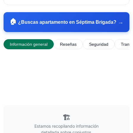
🏠
→
¿Buscas apartamento en
Séptima Brigada
?
Información general
Reseñas
Seguridad
Trans
🏗️
Estamos recopilando información
detallada sobre conjuntos,