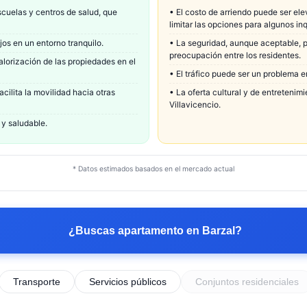
cuelas y centros de salud, que
•
El costo de arriendo puede ser el
limitar las opciones para algunos inq
jos en un entorno tranquilo.
•
La seguridad, aunque aceptable, pu
preocupación entre los residentes.
alorización de las propiedades en el
•
El tráfico puede ser un problema e
acilita la movilidad hacia otras
•
La oferta cultural y de entreteni
Villavicencio.
 y saludable.
* Datos estimados basados en el mercado actual
¿Buscas apartamento en
Barzal
?
Transporte
Servicios públicos
Conjuntos residenciales