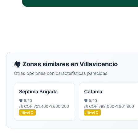
🏘️ Zonas similares en
Villavicencio
Otras opciones con características parecidas
Séptima Brigada
Catama
🛡️
6
/10
🛡️
5
/10
💰
COP 701.400-1.600.200
💰
COP 798.000-1.801.800
Nivel
C
Nivel
C