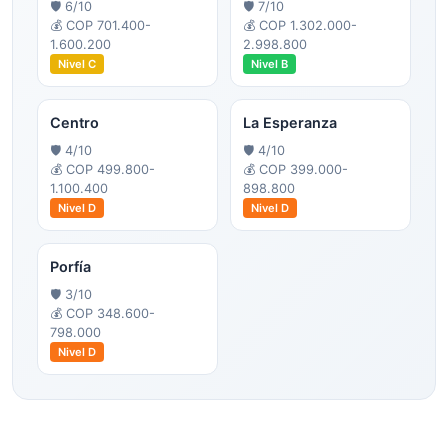
🛡️
6
/10
🛡️
7
/10
💰
COP 701.400-
💰
COP 1.302.000-
1.600.200
2.998.800
Nivel
C
Nivel
B
Centro
La Esperanza
🛡️
4
/10
🛡️
4
/10
💰
COP 499.800-
💰
COP 399.000-
1.100.400
898.800
Nivel
D
Nivel
D
Porfía
🛡️
3
/10
💰
COP 348.600-
798.000
Nivel
D