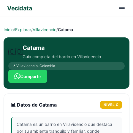
Vecidata
Inicio
/
Explorar
/
Villavicencio
/
Catama
Catama
🇨🇴
Guía completa del barrio en
Villavicencio
📍
Villavicencio
,
Colombia
Compartir
📊 Datos de
Catama
NIVEL
C
Catama es un barrio en Villavicencio que destaca
por su ambiente tranquilo y familiar, donde