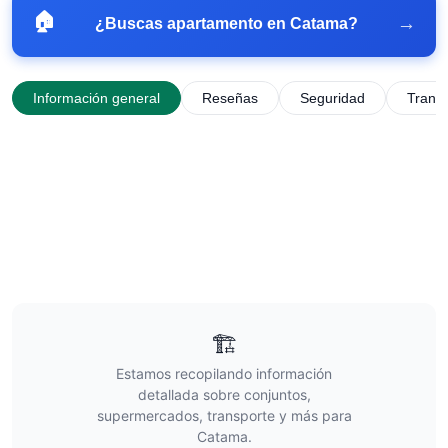
🏠
→
¿Buscas apartamento en
Catama
?
Información general
Reseñas
Seguridad
Trans
🏗️
Estamos recopilando información
detallada sobre conjuntos,
supermercados, transporte y más para
Catama
.