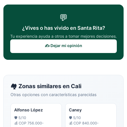
💬
¿Vives o has vivido en
Santa Rita
?
Tu experiencia ayuda a otros a tomar mejores decisiones.
✍️ Dejar mi opinión
🏘️ Zonas similares en
Cali
Otras opciones con características parecidas
Alfonso López
Caney
🛡️
5
/10
🛡️
5
/10
💰
COP 756.000-
💰
COP 840.000-