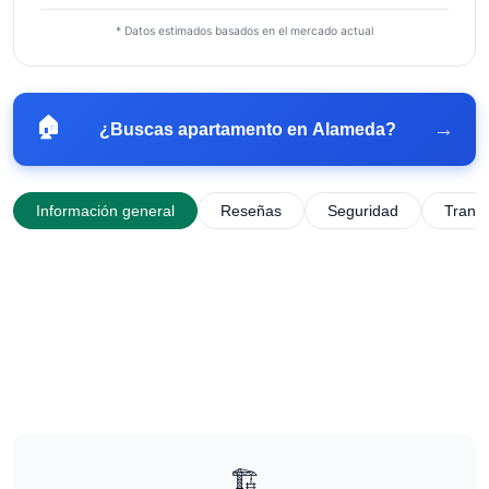
* Datos estimados basados en el mercado actual
🏠
→
¿Buscas apartamento en
Alameda
?
Información general
Reseñas
Seguridad
Trans
🏗️