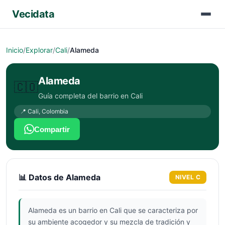
Vecidata
Inicio
/
Explorar
/
Cali
/
Alameda
Alameda
🇨🇴
Guía completa del barrio en
Cali
📍
Cali
,
Colombia
Compartir
📊 Datos de
Alameda
NIVEL
C
Alameda es un barrio en Cali que se caracteriza por
su ambiente acogedor y su mezcla de tradición y