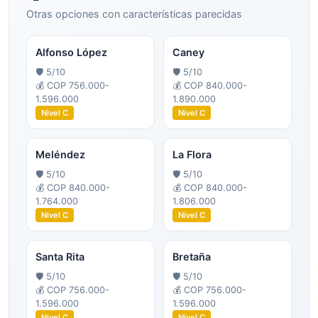
Otras opciones con características parecidas
Alfonso López
Caney
🛡️
5
/10
🛡️
5
/10
💰
COP 756.000-
💰
COP 840.000-
1.596.000
1.890.000
Nivel
C
Nivel
C
Meléndez
La Flora
🛡️
5
/10
🛡️
5
/10
💰
COP 840.000-
💰
COP 840.000-
1.764.000
1.806.000
Nivel
C
Nivel
C
Santa Rita
Bretaña
🛡️
5
/10
🛡️
5
/10
💰
COP 756.000-
💰
COP 756.000-
1.596.000
1.596.000
Nivel
C
Nivel
C