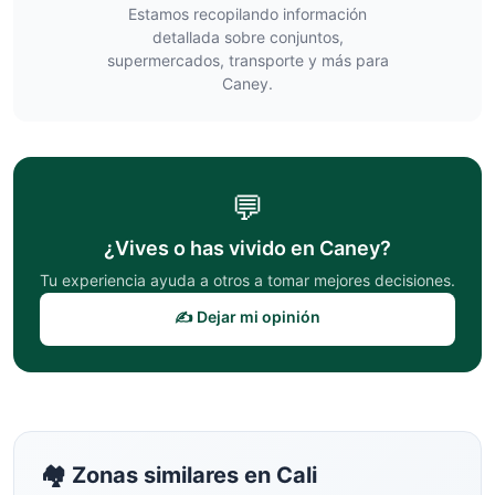
Estamos recopilando información
detallada sobre conjuntos,
supermercados, transporte y más para
Caney
.
💬
¿Vives o has vivido en
Caney
?
Tu experiencia ayuda a otros a tomar mejores decisiones.
✍️ Dejar mi opinión
🏘️ Zonas similares en
Cali