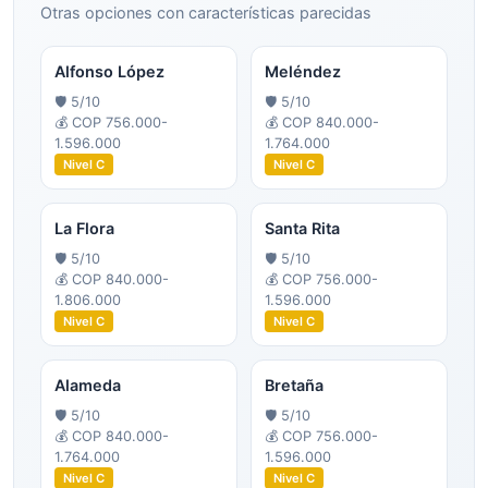
Otras opciones con características parecidas
Alfonso López
Meléndez
🛡️
5
/10
🛡️
5
/10
💰
COP 756.000-
💰
COP 840.000-
1.596.000
1.764.000
Nivel
C
Nivel
C
La Flora
Santa Rita
🛡️
5
/10
🛡️
5
/10
💰
COP 840.000-
💰
COP 756.000-
1.806.000
1.596.000
Nivel
C
Nivel
C
Alameda
Bretaña
🛡️
5
/10
🛡️
5
/10
💰
COP 840.000-
💰
COP 756.000-
1.764.000
1.596.000
Nivel
C
Nivel
C