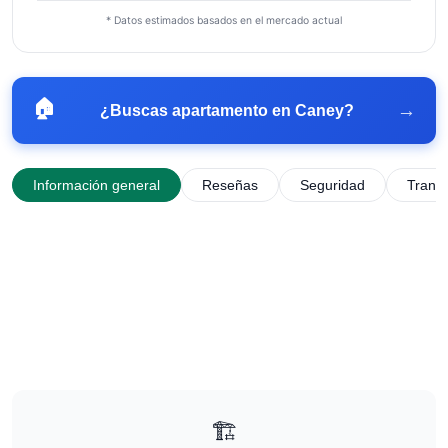
* Datos estimados basados en el mercado actual
🏠
→
¿Buscas apartamento en
Caney
?
Información general
Reseñas
Seguridad
Trans
🏗️