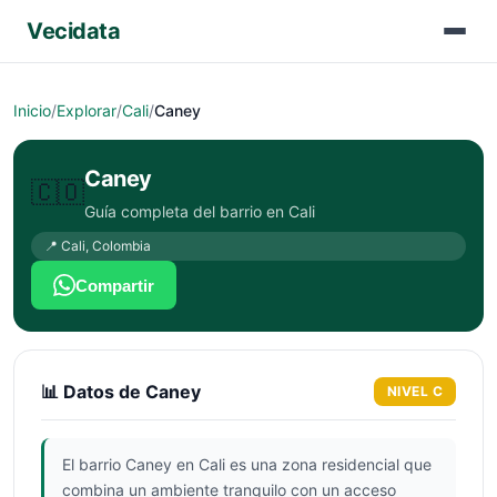
Vecidata
Inicio
/
Explorar
/
Cali
/
Caney
Caney
🇨🇴
Guía completa del barrio en
Cali
📍
Cali
,
Colombia
Compartir
📊 Datos de
Caney
NIVEL
C
El barrio Caney en Cali es una zona residencial que
combina un ambiente tranquilo con un acceso