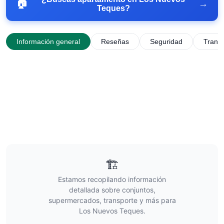
🏠
→
Teques
?
Información general
Reseñas
Seguridad
Trans
🏗️
Estamos recopilando información
detallada sobre conjuntos,
supermercados, transporte y más para
Los Nuevos Teques
.