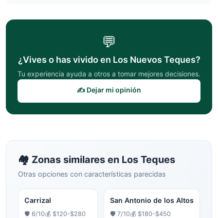
💬
¿Vives o has vivido en
Los Nuevos Teques
?
Tu experiencia ayuda a otros a tomar mejores decisiones.
✍️ Dejar mi opinión
🏘️ Zonas similares en
Los Teques
Otras opciones con características parecidas
Carrizal
San Antonio de los Altos
🛡️
6
/10
💰
$120-$280
🛡️
7
/10
💰
$180-$450