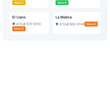
Nivel
C
Nivel
B
El Llano
La Matica
🛡️
4
/10
💰
$70-$160
🛡️
4
/10
💰
$60-$140
Nivel
D
Nivel
D