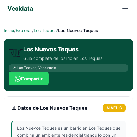
Vecidata
Inicio
/
Explorar
/
Los Teques
/
Los Nuevos Teques
Los Nuevos Teques
🇻🇪
Guía completa del barrio en
Los Teques
📍
Los Teques
,
Venezuela
Compartir
📊 Datos de
Los Nuevos Teques
NIVEL
C
Los Nuevos Teques es un barrio en Los Teques que
combina un ambiente residencial tranquilo con un