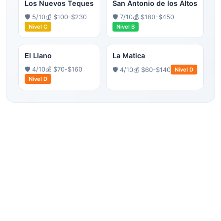
Los Nuevos Teques
San Antonio de los Altos
🛡️
5
/10
💰
$100-$230
🛡️
7
/10
💰
$180-$450
Nivel
C
Nivel
B
El Llano
La Matica
🛡️
4
/10
💰
$70-$160
🛡️
4
/10
💰
$60-$140
Nivel
D
Nivel
D