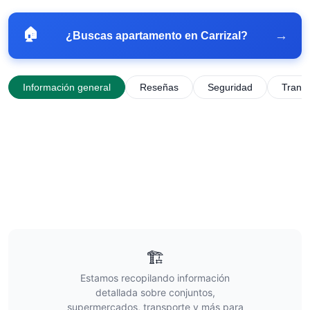
🏠
→
¿Buscas apartamento en
Carrizal
?
Información general
Reseñas
Seguridad
Trans
🏗️
Estamos recopilando información
detallada sobre conjuntos,
supermercados, transporte y más para