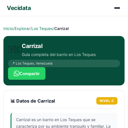
Vecidata
Inicio
/
Explorar
/
Los Teques
/
Carrizal
Carrizal
🇻🇪
Guía completa del barrio en
Los Teques
📍
Los Teques
,
Venezuela
Compartir
📊 Datos de
Carrizal
NIVEL
C
Carrizal es un barrio en Los Teques que se
caracteriza por su ambiente tranquilo y familiar. La