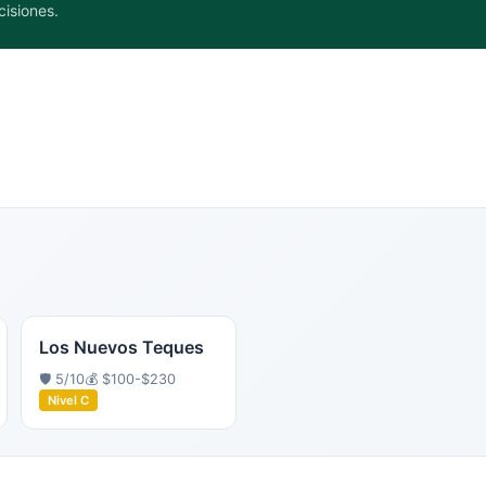
cisiones.
Los Nuevos Teques
🛡️
5
/10
💰
$100-$230
Nivel
C