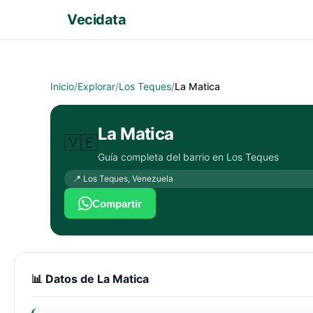
Vecidata
Inicio
/
Explorar
/
Los Teques
/
La Matica
La Matica
🇻🇪
Guía completa del barrio en
Los Teques
📍
Los Teques
,
Venezuela
Compartir
📊 Datos de
La Matica