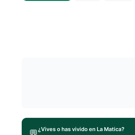
¿Vives o has vivido en
La Matica
?
💬