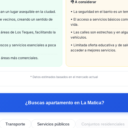
👎 A considerar
can un lugar asequible en la ciudad.
•
La seguridad en el barrio es un te
e vecinos, creando un sentido de
•
El acceso a servicios básicos como
vida.
áreas de Los Teques, facilitando la
•
Las calles son estrechas y en algu
vehículos.
scos y servicios esenciales a poca
•
Limitada oferta educativa y de sal
acceder a mejores servicios.
de áreas más comerciales.
* Datos estimados basados en el mercado actual
¿Buscas apartamento en
La Matica
?
Transporte
Servicios públicos
Conjuntos residenciales