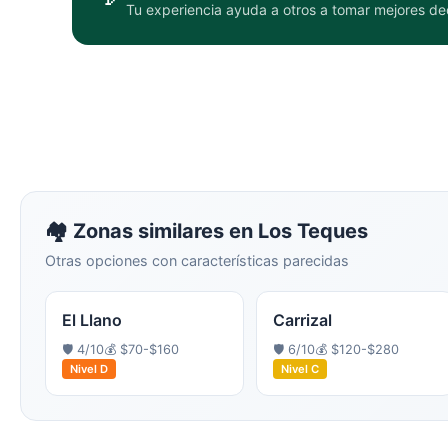
Tu experiencia ayuda a otros a tomar mejores de
🏘️ Zonas similares en
Los Teques
Otras opciones con características parecidas
El Llano
Carrizal
🛡️
4
/10
💰
$70-$160
🛡️
6
/10
💰
$120-$280
Nivel
D
Nivel
C