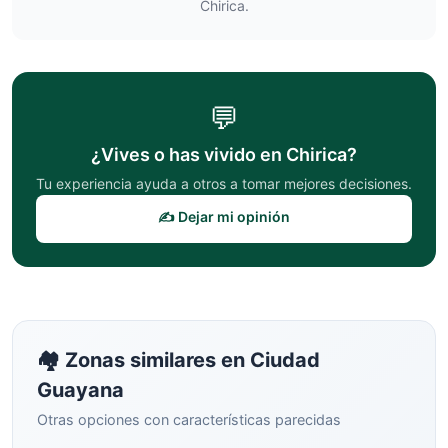
Chirica
.
💬
¿Vives o has vivido en
Chirica
?
Tu experiencia ayuda a otros a tomar mejores decisiones.
✍️ Dejar mi opinión
🏘️ Zonas similares en
Ciudad
Guayana
Otras opciones con características parecidas