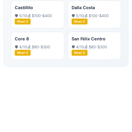
Castillito
Dalla Costa
🛡️
5
/10
💰
$100-$400
🛡️
5
/10
💰
$100-$400
Nivel
C
Nivel
C
Core 8
San Félix Centro
🛡️
4
/10
💰
$80-$300
🛡️
4
/10
💰
$80-$300
Nivel
C
Nivel
C