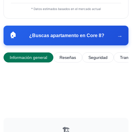
* Datos estimados basados en el mercado actual
🏠
→
¿Buscas apartamento en
Core 8
?
Información general
Reseñas
Seguridad
Trans
🏗️