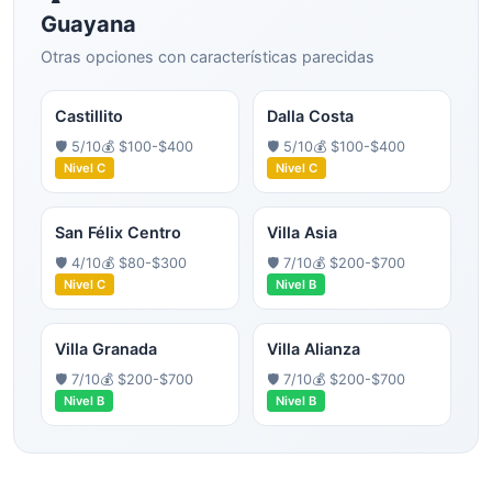
Guayana
Otras opciones con características parecidas
Castillito
Dalla Costa
🛡️
5
/10
💰
$100-$400
🛡️
5
/10
💰
$100-$400
Nivel
C
Nivel
C
San Félix Centro
Villa Asia
🛡️
4
/10
💰
$80-$300
🛡️
7
/10
💰
$200-$700
Nivel
C
Nivel
B
Villa Granada
Villa Alianza
🛡️
7
/10
💰
$200-$700
🛡️
7
/10
💰
$200-$700
Nivel
B
Nivel
B