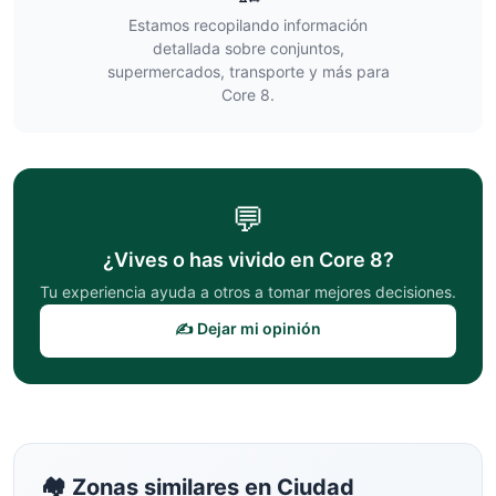
Estamos recopilando información
detallada sobre conjuntos,
supermercados, transporte y más para
Core 8
.
💬
¿Vives o has vivido en
Core 8
?
Tu experiencia ayuda a otros a tomar mejores decisiones.
✍️ Dejar mi opinión
🏘️ Zonas similares en
Ciudad