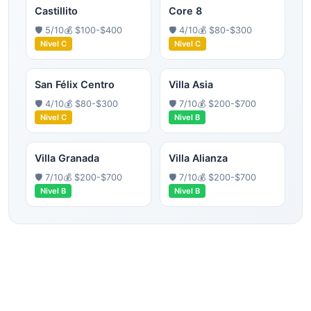
Castillito
Core 8
🛡️
5
/10
💰
$100-$400
🛡️
4
/10
💰
$80-$300
Nivel
C
Nivel
C
San Félix Centro
Villa Asia
🛡️
4
/10
💰
$80-$300
🛡️
7
/10
💰
$200-$700
Nivel
C
Nivel
B
Villa Granada
Villa Alianza
🛡️
7
/10
💰
$200-$700
🛡️
7
/10
💰
$200-$700
Nivel
B
Nivel
B