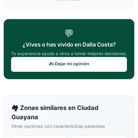
💬
¿Vives o has vivido en
Dalla Costa
?
Tu experiencia ayuda a otros a tomar mejores decisiones.
✍️ Dejar mi opinión
🏘️ Zonas similares en
Ciudad
Guayana
Otras opciones con características parecidas