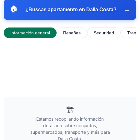
🏠
→
¿Buscas apartamento en
Dalla Costa
?
Información general
Reseñas
Seguridad
Trans
🏗️
Estamos recopilando información
detallada sobre conjuntos,
supermercados, transporte y más para
Dalla Costa
.