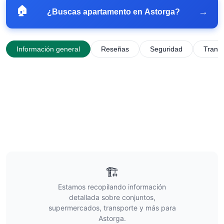
🏠
→
¿Buscas apartamento en
Astorga
?
Información general
Reseñas
Seguridad
Trans
🏗️
Estamos recopilando información
detallada sobre conjuntos,
supermercados, transporte y más para
Astorga
.