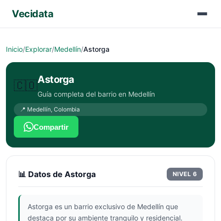
Vecidata
Inicio
/
Explorar
/
Medellín
/
Astorga
Astorga
🇨🇴
Guía completa del barrio en
Medellín
📍
Medellín
,
Colombia
Compartir
📊 Datos de
Astorga
NIVEL
6
Astorga es un barrio exclusivo de Medellín que
destaca por su ambiente tranquilo y residencial.