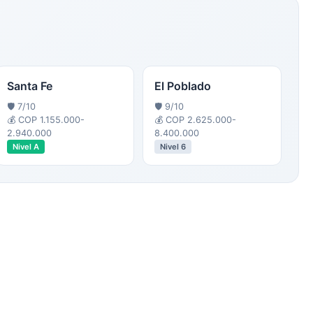
Santa Fe
El Poblado
🛡️
7
/10
🛡️
9
/10
💰
COP 1.155.000-
💰
COP 2.625.000-
2.940.000
8.400.000
Nivel
A
Nivel
6