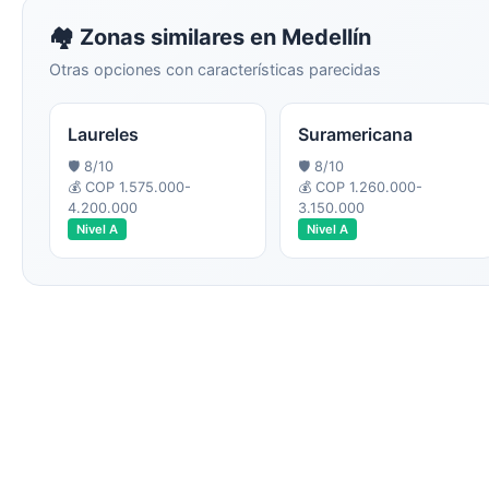
🏘️ Zonas similares en
Medellín
Otras opciones con características parecidas
Laureles
Suramericana
🛡️
8
/10
🛡️
8
/10
💰
COP 1.575.000-
💰
COP 1.260.000-
4.200.000
3.150.000
Nivel
A
Nivel
A