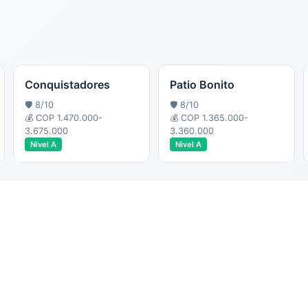
Conquistadores
Patio Bonito
🛡️
8
/10
🛡️
8
/10
💰
COP 1.470.000-
💰
COP 1.365.000-
3.675.000
3.360.000
Nivel
A
Nivel
A