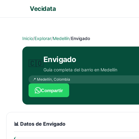
Vecidata
Inicio
/
Explorar
/
Medellín
/
Envigado
Envigado
🇨🇴
Guía completa del barrio en
Medellín
📍
Medellín
,
Colombia
Compartir
📊 Datos de
Envigado